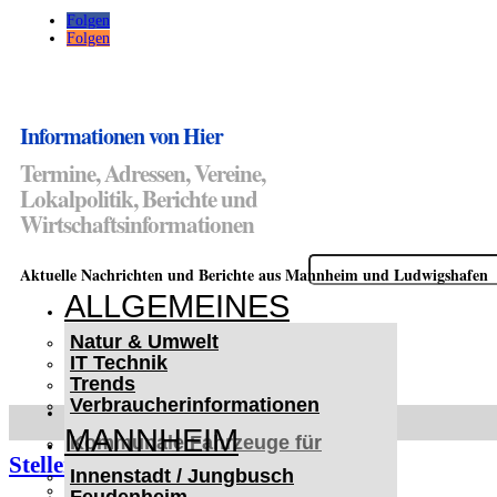
Folgen
Folgen
Informationen von Hier
Termine, Adressen, Vereine,
Lokalpolitik, Berichte und
Wirtschaftsinformationen
Suchen
Aktuelle Nachrichten und Berichte aus Mannheim und Ludwigshafen
nach:
ALLGEMEINES
Natur & Umwelt
IT Technik
Trends
Verbraucherinformationen
< UKRAINE >
MANNHEIM
Kommunale Fahrzeuge für
Stellenmarkt in Mannheim
Czernowitz
Innenstadt / Jungbusch
Nutzfahrzeuge für Czernowitz