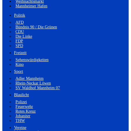
Weihnachtsmarkt
Mannheimer Hafen
Politik
AFD
Bündnis 90 / Die Grünen
CDU
Die Linke
FDP
SPD
Freizeit
Sehenswürdigkeiten
Kino
Sport
Adler Mannheim
Rhein-Neckar Löwen
SV Waldhof Mannheim 07
Blaulicht
Polizei
Feuerwehr
Rotes Kreuz
Johaniter
THW
Vereine