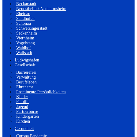
Neckarstadt
Neuostheim / Neuhermsheim
Rheinau
Sandhofen
Schönau
Schwetzingerstadt
Seckenheim
Viernheim
Vogelstang
Waldhof
Wallstadt
Ludwigshafen
Gesellschaft
Barrierefrei
Verwaltung
Berufsleben
Ehrenamt
Prominente Persönlichkeiten
Kinder
Familie
Jugend
Partnerbörse
Kindergärten
Kirchen
Gesundheit
Corona Pandemie