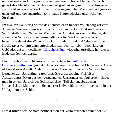
und die weiteren Umlagen umfassen weitere 6 Hektar Fläche. Dadurch
gehört das Mannheimer Schloss zu den größten in ganz Europa. Ausgehend
vom Schloss war die Stadt zudem in die sogenannten Mannheimer Quadrate
unterteilt und die Innenstadt somit nach Häuserblocken und nicht nach
Straßen.
Im zweiten Weltkrieg wurde das Schloss dann nahezu vollständig zerstört.
An einen Wiederaufbau war zunächst nicht zu denken. Erst nachdem ein
Schriftsteller den Plan eines Mannheimer Architekten veröffentlichte, der
vorsah das Schloss als Gemeinschaftshaus für Werktätige wieder auf zu
bauen um damit die Wohnungsnot zu mindern, und 1947 die staatliche
Hochbauverwaltung dann entschieden hat, den nur leicht beschädigten
Gebäudetrakt am westlichen
Ehrenhofflügel
wiederherzustellen, hat dies am
Ende das Schloss gerettet.
Der Ehrenhof des Schlosses wird heutzutage für
kulturelle
Großveranstaltungen
genutzt, Unter anderem fand hier 2006 das erste Arena
of Pop -Festival statt. Zudem ist das im Barock-Stil erbaute Schloss für
Besucher zur Besichtigung geöffnet. Sie erwartet eine Vielfalt an
Ausstellungsstücken aus den vergangenen Jahrhunderten. Außerdem findet
man in einem Bereich des Schlosses einen Teil der angebundenen
Universität zu Mannheim. Die anderen Universitätsteile befinden sich in der
Umlage um das Schloss.
Direkt hinter dem Schloss befindet sich der Verkehrsknotenpunkt der B36