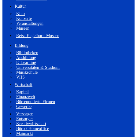
Kultur
Kino
Konzerte
Veranstaltungen
Museen
Reiss-Engelhorn-Museen
Bildung
Bibliotheken
Ausbildung
E-Learning
Universitäten & Studium
Musikschule
VHS
Wirtschaft
Kapital
Finanzwelt
Börsennotierte Firmen
Gewerbe
Versorger
Entsorger
Kreativwirtschaft
Büro / Homeoffice
Maimarkt