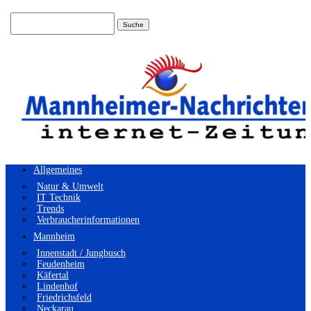
Suchen
nach:
Allgemeines
Natur & Umwelt
IT Technik
Trends
Verbraucherinformationen
Mannheim
Innenstadt / Jungbusch
Feudenheim
Käfertal
Lindenhof
Friedrichsfeld
Neckarau