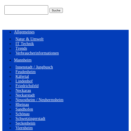
Suchen
nach:
Allgemeines
Natur & Umwelt
IT Technik
Trends
Verbraucherinformationen
Mannheim
Innenstadt / Jungbusch
Feudenheim
Käfertal
Lindenhof
Friedrichsfeld
Neckarau
Neckarstadt
Neuostheim / Neuhermsheim
Rheinau
Sandhofen
Schönau
Schwetzingerstadt
Seckenheim
Viernheim