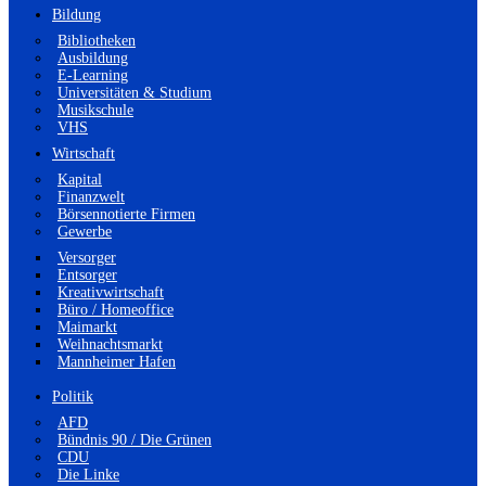
Bildung
Bibliotheken
Ausbildung
E-Learning
Universitäten & Studium
Musikschule
VHS
Wirtschaft
Kapital
Finanzwelt
Börsennotierte Firmen
Gewerbe
Versorger
Entsorger
Kreativwirtschaft
Büro / Homeoffice
Maimarkt
Weihnachtsmarkt
Mannheimer Hafen
Politik
AFD
Bündnis 90 / Die Grünen
CDU
Die Linke