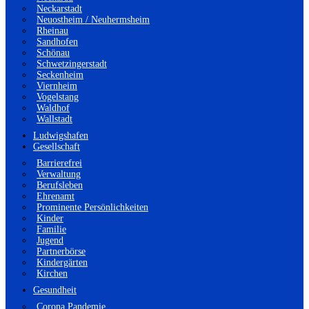
Neckarstadt
Neuostheim / Neuhermsheim
Rheinau
Sandhofen
Schönau
Schwetzingerstadt
Seckenheim
Viernheim
Vogelstang
Waldhof
Wallstadt
Ludwigshafen
Gesellschaft
Barrierefrei
Verwaltung
Berufsleben
Ehrenamt
Prominente Persönlichkeiten
Kinder
Familie
Jugend
Partnerbörse
Kindergärten
Kirchen
Gesundheit
Corona Pandemie