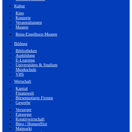
Kultur
Kino
Konzerte
Veranstaltungen
Museen
Reiss-Engelhorn-Museen
Bildung
Bibliotheken
Ausbildung
E-Learning
Universitäten & Studium
Musikschule
VHS
Wirtschaft
Kapital
Finanzwelt
Börsennotierte Firmen
Gewerbe
Versorger
Entsorger
Kreativwirtschaft
Büro / Homeoffice
Maimarkt