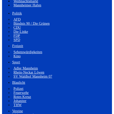
Weihnachtsmarkt
Mannheimer Hafen
Politik
AFD
Bündnis 90 / Die Grünen
CDU
Die Linke
FDP
SPD
Freizeit
Sehenswürdigkeiten
Kino
Sport
Adler Mannheim
Rhein-Neckar Löwen
SV Waldhof Mannheim 07
Blaulicht
Polizei
Feuerwehr
Rotes Kreuz
Johaniter
THW
Vereine