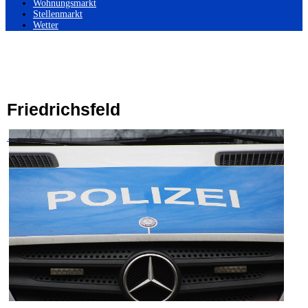
Wohnungsmarkt
Stellenmarkt
Wetter
Friedrichsfeld
←
Ältere Einträge
Nächste Einträge
→