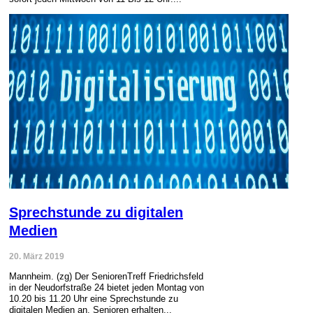
Sprechstunde zu digitalen
Medien
20. März 2019
Mannheim. (zg) Der SeniorenTreff Friedrichsfeld
in der Neudorfstraße 24 bietet jeden Montag von
10.20 bis 11.20 Uhr eine Sprechstunde zu
digitalen Medien an. Senioren erhalten...