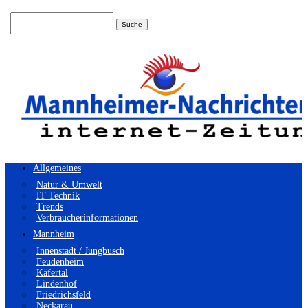
Suchen
nach:
Allgemeines
Natur & Umwelt
IT Technik
Trends
Verbraucherinformationen
Mannheim
Innenstadt / Jungbusch
Feudenheim
Käfertal
Lindenhof
Friedrichsfeld
Neckarau