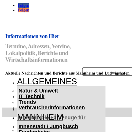
Folgen
Folgen
Informationen von Hier
Termine, Adressen, Vereine,
Lokalpolitik, Berichte und
Wirtschaftsinformationen
Suchen
Aktuelle Nachrichten und Berichte aus Mannheim und Ludwigshafen
nach:
ALLGEMEINES
Natur & Umwelt
IT Technik
Trends
Verbraucherinformationen
< UKRAINE >
MANNHEIM
Kommunale Fahrzeuge für
Czernowitz
Innenstadt / Jungbusch
Nutzfahrzeuge für Czernowitz