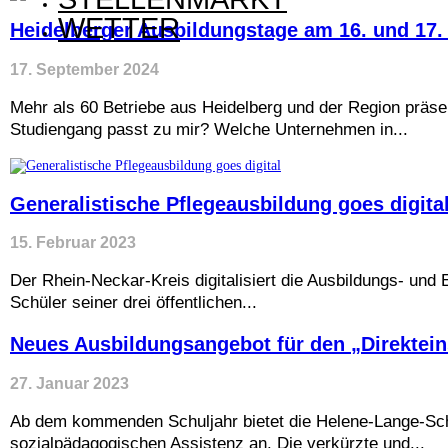
WETTER
Heidelberger Ausbildungstage am 16. und 17.
17. September 2024
Mehr als 60 Betriebe aus Heidelberg und der Region präse
Studiengang passt zu mir? Welche Unternehmen in...
Generalistische Pflegeausbildung goes digita
15. Februar 2023
Der Rhein-Neckar-Kreis digitalisiert die Ausbildungs- und
Schüler seiner drei öffentlichen...
Neues Ausbildungsangebot für den „Direktein
27. Januar 2023
Ab dem kommenden Schuljahr bietet die Helene-Lange-Sch
sozialpädagogischen Assistenz an. Die verkürzte und...