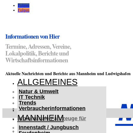
Folgen
Folgen
Informationen von Hier
Termine, Adressen, Vereine,
Lokalpolitik, Berichte und
Wirtschaftsinformationen
Aktuelle Nachrichten und Berichte aus Mannheim und Ludwigshafen
ALLGEMEINES
Natur & Umwelt
IT Technik
Trends
Verbraucherinformationen
< UKRAINE >
MANNHEIM
Kommunale Fahrzeuge für
Czernowitz
Innenstadt / Jungbusch
Nutzfahrzeuge für Czernowitz