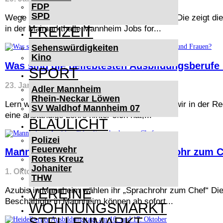
FDP
SPD
Wege in den Beruf mit persönlicher Beratung: Die zeigt di
FREIZEIT
in der Maimarkthalle Mannheim Jobs for...
Sehenswürdigkeiten
Kino
Was sind die beliebtesten Ausbildungsberufe
SPORT
23. Januar 2025
Adler Mannheim
Rhein-Neckar Löwen
Lern was Gescheites! Diesen Spruch kennen wir in der Reg
SV Waldhof Mannheim 07
eine anständige Lehre hinter sich hat,...
BLAULICHT
Polizei
Feuerwehr
Mannheim – Azubis wählen Sprachrohr zum C
Rotes Kreuz
Johaniter
1. Oktober 2024
THW
Azubis in Mannheim wählen ihr „Sprachrohr zum Chef“ Die
VEREINE
Beschäftigte in Mannheim können ab sofort...
WOHNUNGSMARKT
STELLENMARKT