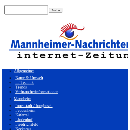
Suchen
nach:
Allgemeines
Natur & Umwelt
IT Technik
Trends
Verbraucherinformationen
Mannheim
Innenstadt / Jungbusch
Feudenheim
Käfertal
Lindenhof
Friedrichsfeld
Neckarau