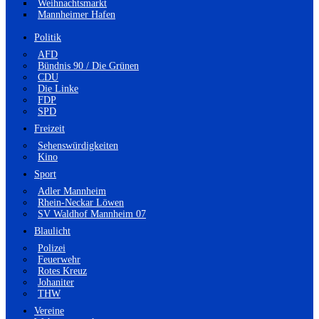
Weihnachtsmarkt
Mannheimer Hafen
Politik
AFD
Bündnis 90 / Die Grünen
CDU
Die Linke
FDP
SPD
Freizeit
Sehenswürdigkeiten
Kino
Sport
Adler Mannheim
Rhein-Neckar Löwen
SV Waldhof Mannheim 07
Blaulicht
Polizei
Feuerwehr
Rotes Kreuz
Johaniter
THW
Vereine