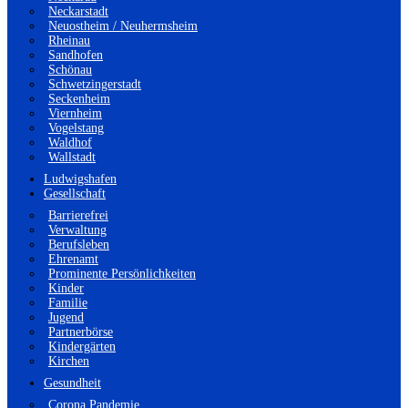
Neckarstadt
Neuostheim / Neuhermsheim
Rheinau
Sandhofen
Schönau
Schwetzingerstadt
Seckenheim
Viernheim
Vogelstang
Waldhof
Wallstadt
Ludwigshafen
Gesellschaft
Barrierefrei
Verwaltung
Berufsleben
Ehrenamt
Prominente Persönlichkeiten
Kinder
Familie
Jugend
Partnerbörse
Kindergärten
Kirchen
Gesundheit
Corona Pandemie