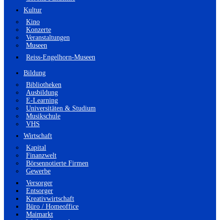
Kultur
Kino
Konzerte
Veranstaltungen
Museen
Reiss-Engelhorn-Museen
Bildung
Bibliotheken
Ausbildung
E-Learning
Universitäten & Studium
Musikschule
VHS
Wirtschaft
Kapital
Finanzwelt
Börsennotierte Firmen
Gewerbe
Versorger
Entsorger
Kreativwirtschaft
Büro / Homeoffice
Maimarkt