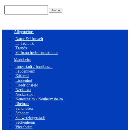
Suchen
nach:
Allgemeines
Natur & Umwelt
IT Technik
Trends
Verbraucherinformationen
Mannheim
Innenstadt / Jungbusch
Feudenheim
Käfertal
Lindenhof
Friedrichsfeld
Neckarau
Neckarstadt
Neuostheim / Neuhermsheim
Rheinau
Sandhofen
Schönau
Schwetzingerstadt
Seckenheim
Viernheim