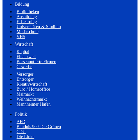
Bildung
Bibliotheken
Ausbildung
E-Learning
Universitäten & Studium
Musikschule
VHS
Wirtschaft
Kapital
Finanzwelt
Börsennotierte Firmen
Gewerbe
Versorger
Entsorger
Kreativwirtschaft
Büro / Homeoffice
Maimarkt
Weihnachtsmarkt
Mannheimer Hafen
Politik
AFD
Bündnis 90 / Die Grünen
CDU
Die Linke