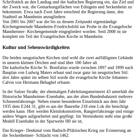
Schriftstück an den Landtag und der badischen Regierung ein, das Ziel und
der Zweck war, die Gemarkungsflächen von Edingens und Seckenheim zu
bekommen. Etwa nach Zwei Jahre entschied die Regierung dann, den
Stadtteil an Mannheim anzugliedern.
Von 2001 bis 2007 war die bis zu diesem Zeitpunkt eigenständige
Kirchengemeinde Mannheim-Friedrichsfeld zur Probe in die Evangelische
Mannheimer- Kirchengemeinde eingegliedert worden. Seid 2008 ist sie
komplett ein Teil der Evangelischen Kirche in Mannheim.
Kultur und Sehenswürdigkeiten
Die beiden neugotischen Kirchen sind wohl die zwei auffälligsten Gebäude
in unserm kleinen Örtchen und sind über 100 Jahre alt.
Die katholische Kirche St. Bonifatius wurde zwischen 1897 und 1899 nach
Bauplan von Ludwig Maiers erbaut und zwar ganz im neugotischen Stil.
drei Jahre später im selben Stil wurde die evangelische Kirche Johannes-
Calvin von Hermann Behaghel erbaute.
In der Sulzer Straße, der ehemaligen Fahrleitungsmeisterei 43 unterhält die
Historische Mannheimer-Eisenbahn, aus der alten Bundesbahnzeit mehrere
Schienenfahrzeuge. Neben einem besonderen Einzelstück aus dem Jahr
1935 dem E244 31, gibt es aus der Baureihe 218 eine Lok die besichtigt
werden kann. Hier werden Kleinlokomotiven, Rangierfahrzeuge und einige
andere Wagen aufgearbeitet und gepflegt. Im Vereinsheim steht eine große
Modell Eisenbahn in der Spurweite H0 sie ist,
Das Krieger- Denkmal vom Badisch-Pfälzischen Krieg zur Erinnerung an
die Seckenheimer- Schlacht von 1462.