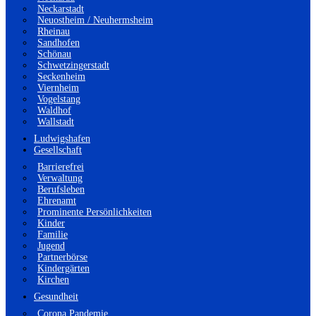
Neckarstadt
Neuostheim / Neuhermsheim
Rheinau
Sandhofen
Schönau
Schwetzingerstadt
Seckenheim
Viernheim
Vogelstang
Waldhof
Wallstadt
Ludwigshafen
Gesellschaft
Barrierefrei
Verwaltung
Berufsleben
Ehrenamt
Prominente Persönlichkeiten
Kinder
Familie
Jugend
Partnerbörse
Kindergärten
Kirchen
Gesundheit
Corona Pandemie