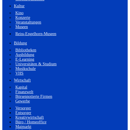
Kultur
Kino
Konzerte
Veranstaltungen
Museen
Reiss-Engelhorn-Museen
Bildung
Bibliotheken
Ausbildung
E-Learning
Universitäten & Studium
Musikschule
VHS
Wirtschaft
Kapital
Finanzwelt
Börsennotierte Firmen
Gewerbe
Versorger
Entsorger
Kreativwirtschaft
Büro / Homeoffice
Maimarkt