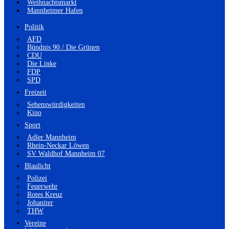
Weihnachtsmarkt
Mannheimer Hafen
Politik
AFD
Bündnis 90 / Die Grünen
CDU
Die Linke
FDP
SPD
Freizeit
Sehenswürdigkeiten
Kino
Sport
Adler Mannheim
Rhein-Neckar Löwen
SV Waldhof Mannheim 07
Blaulicht
Polizei
Feuerwehr
Rotes Kreuz
Johaniter
THW
Vereine