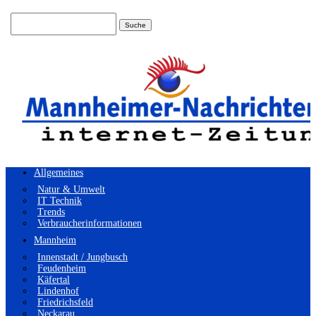
Suchen
nach:
Allgemeines
Natur & Umwelt
IT Technik
Trends
Verbraucherinformationen
Mannheim
Innenstadt / Jungbusch
Feudenheim
Käfertal
Lindenhof
Friedrichsfeld
Neckarau