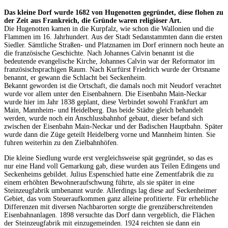
Das kleine Dorf wurde 1682 von Hugenotten gegründet, diese flohen zu
der Zeit aus Frankreich, die Gründe waren religiöser Art.
Die Hugenotten kamen in die Kurpfalz, wie schon die Wallonien und die
Flammen im 16. Jahrhundert. Aus der Stadt Sedanstammten dann die ersten
Siedler. Sämtliche Straßen- und Platznamen im Dorf erinnern noch heute an
die französische Geschichte. Nach Johannes Calvin benannt ist die
bedeutende evangelische Kirche, Johannes Calvin war der Reformator im
französischsprachigen Raum. Nach Kurfürst Friedrich wurde der Ortsname
benannt, er gewann die Schlacht bei Seckenheim.
Bekannt geworden ist die Ortschaft, die damals noch mit Neudorf verachtet
wurde vor allem unter den Eisenbahnern. Die Eisenbahn Main-Neckar
wurde hier im Jahr 1838 geplant, diese Verbindet sowohl Frankfurt am
Main, Mannheim- und Heidelberg. Das beide Städte gleich behandelt
werden, wurde noch ein Anschlussbahnhof gebaut, dieser befand sich
zwischen der Eisenbahn Main-Neckar und der Badischen Hauptbahn. Später
wurde dann die Züge geteilt Heidelberg vorne und Mannheim hinten. Sie
fuhren weiterhin zu den Zielbahnhöfen.
Die kleine Siedlung wurde erst vergleichsweise spät gegründet, so das es
nur eine Hand voll Gemarkung gab, diese wurden aus Teilen Edingens und
Seckenheims gebildet. Julius Espenschied hatte eine Zementfabrik die zu
einem erhöhten Bewohneraufschwung führte, als sie später in eine
Steinzeugfabrik umbenannt wurde. Allerdings lag diese auf Seckenheimer
Gebiet, das vom Steueraufkommen ganz alleine profitierte. Für erhebliche
Differenzen mit diversen Nachbarorten sorgte die grenzüberschreitenden
Eisenbahnanlagen. 1898 versuchte das Dorf dann vergeblich, die Flächen
der Steinzeugfabrik mit einzugemeinden. 1924 reichten sie dann ein