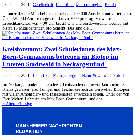
25. Januar 2021
|
Gesellschaft
,
Leitartikel
,
Metropolregion
,
Politik
… unter der die Mitarbeitenden mehr als 120 000 Anrufe beantwortet haben
Über 120 000 Anrufe insgesamt, bis zu 2000 pro Tag, zeitweise
Erreichbarkeiten von 7.30 Uhr bis 21 Uhr und ein Zweischichtbetrieb mit
bis zu 13 Mitarbeitenden pro Schicht: Das sind die...
Kreisforstamt: Zwei Schülerinnen des Max-
Born-Gymnasiums betreuen ein Biotop im
Unteren Stadtwald in Neckargemünd
25. Januar 2021
|
Leitartikel
,
Metropolregion
,
Natur & Umwelt
,
Politik
Im Neckargemünder Gemeindewald entstanden in diesem Jahr mehrere
Kleinstgewässer, also Tümpel und Teiche, die sich zu wertvollen Biotopen
mit vielen Amphibien- und Insektenarten entwickeln sollen. Unter der von
Frau Welter, Lehrerin am Max-Born-Gymnasium, und des...
« Ältere Einträge
MANNHEIMER NACHRICHTEN
REDAKTION