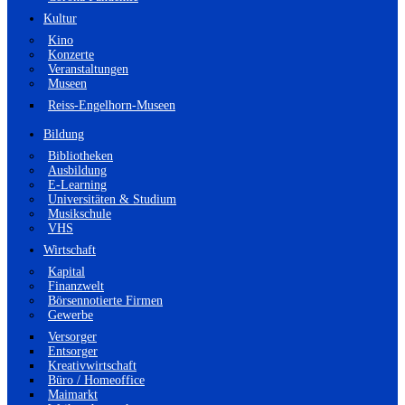
Kultur
Kino
Konzerte
Veranstaltungen
Museen
Reiss-Engelhorn-Museen
Bildung
Bibliotheken
Ausbildung
E-Learning
Universitäten & Studium
Musikschule
VHS
Wirtschaft
Kapital
Finanzwelt
Börsennotierte Firmen
Gewerbe
Versorger
Entsorger
Kreativwirtschaft
Büro / Homeoffice
Maimarkt