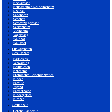
Neckarstadt
Neuostheim / Neuhermsheim
Rheinau
Sandhofen
Schönau
Schwetzingerstadt
Seckenheim
Viernheim
Vogelstang
Waldhof
Wallstadt
Ludwigshafen
Gesellschaft
Barrierefrei
Verwaltung
Berufsleben
Ehrenamt
Prominente Persönlichkeiten
Kinder
Familie
Jugend
Partnerbörse
Kindergärten
Kirchen
Gesundheit
Corona Pandemie