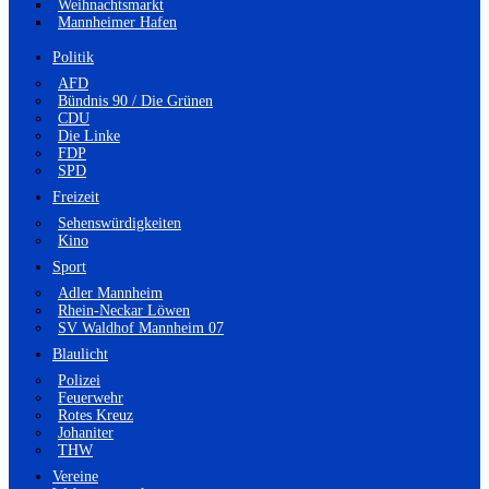
Weihnachtsmarkt
Mannheimer Hafen
Politik
AFD
Bündnis 90 / Die Grünen
CDU
Die Linke
FDP
SPD
Freizeit
Sehenswürdigkeiten
Kino
Sport
Adler Mannheim
Rhein-Neckar Löwen
SV Waldhof Mannheim 07
Blaulicht
Polizei
Feuerwehr
Rotes Kreuz
Johaniter
THW
Vereine