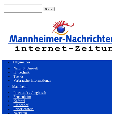
Suchen
nach:
Allgemeines
Natur & Umwelt
IT Technik
Trends
Verbraucherinformationen
Mannheim
Innenstadt / Jungbusch
Feudenheim
Käfertal
Lindenhof
Friedrichsfeld
Neckarau