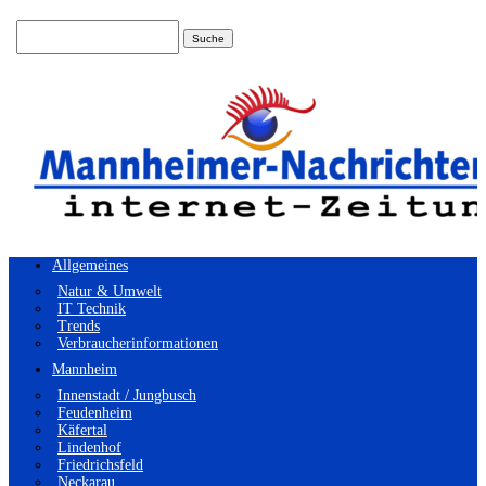
Suchen
nach:
Allgemeines
Natur & Umwelt
IT Technik
Trends
Verbraucherinformationen
Mannheim
Innenstadt / Jungbusch
Feudenheim
Käfertal
Lindenhof
Friedrichsfeld
Neckarau