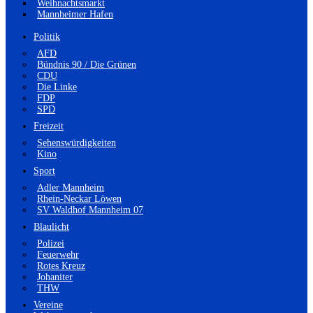
Weihnachtsmarkt
Mannheimer Hafen
Politik
AFD
Bündnis 90 / Die Grünen
CDU
Die Linke
FDP
SPD
Freizeit
Sehenswürdigkeiten
Kino
Sport
Adler Mannheim
Rhein-Neckar Löwen
SV Waldhof Mannheim 07
Blaulicht
Polizei
Feuerwehr
Rotes Kreuz
Johaniter
THW
Vereine