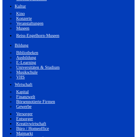
Kultur
Kino
Konzerte
Veranstaltungen
Museen
Reiss-Engelhorn-Museen
Bildung
Bibliotheken
Ausbildung
E-Learning
Universitäten & Studium
Musikschule
VHS
Wirtschaft
Kapital
Finanzwelt
Börsennotierte Firmen
Gewerbe
Versorger
Entsorger
Kreativwirtschaft
Büro / Homeoffice
Maimarkt