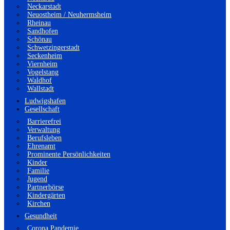
Neckarstadt
Neuostheim / Neuhermsheim
Rheinau
Sandhofen
Schönau
Schwetzingerstadt
Seckenheim
Viernheim
Vogelstang
Waldhof
Wallstadt
Ludwigshafen
Gesellschaft
Barrierefrei
Verwaltung
Berufsleben
Ehrenamt
Prominente Persönlichkeiten
Kinder
Familie
Jugend
Partnerbörse
Kindergärten
Kirchen
Gesundheit
Corona Pandemie