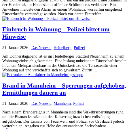
Am Donnerstagabend gegen 19:45 Uhr hat ein ausgelöster Einbruchalarm in
der Hardtstraße in Heddesheim offenbar Schlimmeres verhindert. Ein
Anwohner meldete den Alarm an einem Wohnhaus, woraufhin umgehend
Einsatzkräfte verständigt wurden. Noch vor deren Eintreffen...
Einbruch in Wohnung – Polizei bittet um
Hinweise
31. Januar 2026
|
Das Neueste
,
Heidelberg
,
Polizei
Am Donnerstagabend ist es im Heidelberger Stadtteil Neuenheim zu einem
Wohnungseinbruch gekommen. Eine bislang unbekannte Täterschaft hebelte
in einem Mehrparteienhaus in der Quinckestraße die Terrassentür einer
Wohnung auf und verschaffte sich so gewaltsam Zutritt....
Brand in Mannheim – Sperrungen aufgehoben,
Ermittlungen dauern an
31. Januar 2026
|
Das Neueste
,
Mannheim
,
Polizei
Nach einem Brandereignis in Mannheim sind die Verkehrssperrungen rund
um die Bismarckstraße und den Kaiserring inzwischen vollständig
aufgehoben. Der Einsatz von Feuerwehr und Polizei vor Ort dauert jedoch
weiterhin an. Angaben zur Höhe des entstandenen Sachschadens...