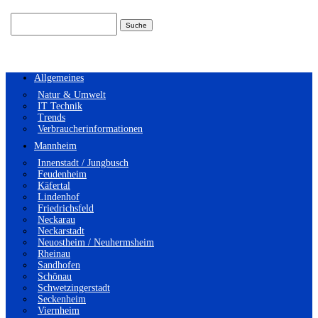
Suchen
nach:
Allgemeines
Natur & Umwelt
IT Technik
Trends
Verbraucherinformationen
Mannheim
Innenstadt / Jungbusch
Feudenheim
Käfertal
Lindenhof
Friedrichsfeld
Neckarau
Neckarstadt
Neuostheim / Neuhermsheim
Rheinau
Sandhofen
Schönau
Schwetzingerstadt
Seckenheim
Viernheim