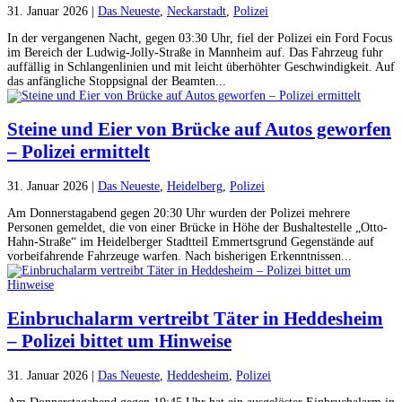
31. Januar 2026
|
Das Neueste
,
Neckarstadt
,
Polizei
In der vergangenen Nacht, gegen 03:30 Uhr, fiel der Polizei ein Ford Focus
im Bereich der Ludwig-Jolly-Straße in Mannheim auf. Das Fahrzeug fuhr
auffällig in Schlangenlinien und mit leicht überhöhter Geschwindigkeit. Auf
das anfängliche Stoppsignal der Beamten...
Steine und Eier von Brücke auf Autos geworfen
– Polizei ermittelt
31. Januar 2026
|
Das Neueste
,
Heidelberg
,
Polizei
Am Donnerstagabend gegen 20:30 Uhr wurden der Polizei mehrere
Personen gemeldet, die von einer Brücke in Höhe der Bushaltestelle „Otto-
Hahn-Straße“ im Heidelberger Stadtteil Emmertsgrund Gegenstände auf
vorbeifahrende Fahrzeuge warfen. Nach bisherigen Erkenntnissen...
Einbruchalarm vertreibt Täter in Heddesheim
– Polizei bittet um Hinweise
31. Januar 2026
|
Das Neueste
,
Heddesheim
,
Polizei