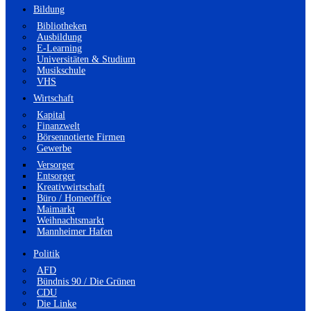
Bildung
Bibliotheken
Ausbildung
E-Learning
Universitäten & Studium
Musikschule
VHS
Wirtschaft
Kapital
Finanzwelt
Börsennotierte Firmen
Gewerbe
Versorger
Entsorger
Kreativwirtschaft
Büro / Homeoffice
Maimarkt
Weihnachtsmarkt
Mannheimer Hafen
Politik
AFD
Bündnis 90 / Die Grünen
CDU
Die Linke