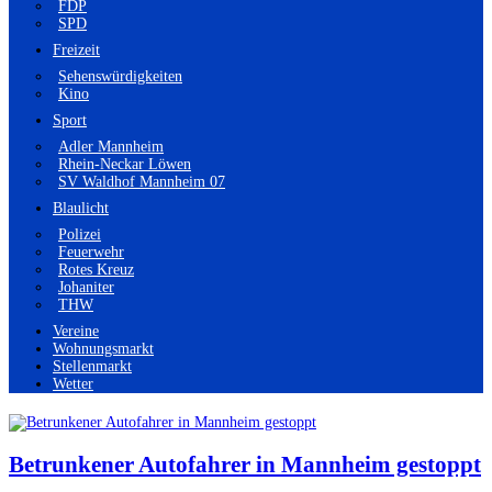
FDP
SPD
Freizeit
Sehenswürdigkeiten
Kino
Sport
Adler Mannheim
Rhein-Neckar Löwen
SV Waldhof Mannheim 07
Blaulicht
Polizei
Feuerwehr
Rotes Kreuz
Johaniter
THW
Vereine
Wohnungsmarkt
Stellenmarkt
Wetter
Betrunkener Autofahrer in Mannheim gestoppt