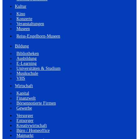
Kultur
Kino
Konzerte
Veranstaltungen
Museen
Reiss-Engelhorn-Museen
Bildung
Bibliotheken
Ausbildung
E-Learning
Universitäten & Studium
Musikschule
VHS
Wirtschaft
Kapital
Finanzwelt
Börsennotierte Firmen
Gewerbe
Versorger
Entsorger
Kreativwirtschaft
Büro / Homeoffice
Maimarkt