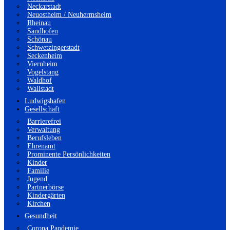
Neckarstadt
Neuostheim / Neuhermsheim
Rheinau
Sandhofen
Schönau
Schwetzingerstadt
Seckenheim
Viernheim
Vogelstang
Waldhof
Wallstadt
Ludwigshafen
Gesellschaft
Barrierefrei
Verwaltung
Berufsleben
Ehrenamt
Prominente Persönlichkeiten
Kinder
Familie
Jugend
Partnerbörse
Kindergärten
Kirchen
Gesundheit
Corona Pandemie