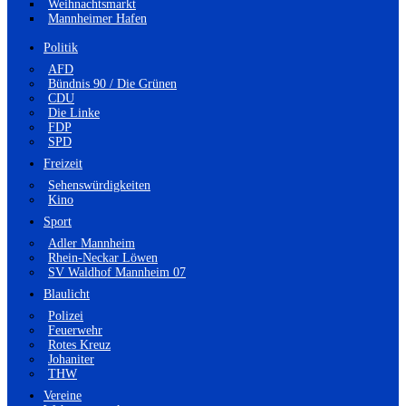
Weihnachtsmarkt
Mannheimer Hafen
Politik
AFD
Bündnis 90 / Die Grünen
CDU
Die Linke
FDP
SPD
Freizeit
Sehenswürdigkeiten
Kino
Sport
Adler Mannheim
Rhein-Neckar Löwen
SV Waldhof Mannheim 07
Blaulicht
Polizei
Feuerwehr
Rotes Kreuz
Johaniter
THW
Vereine