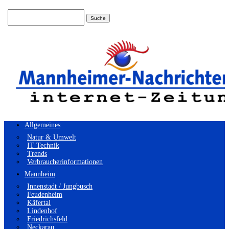
Suchen
nach:
Allgemeines
Natur & Umwelt
IT Technik
Trends
Verbraucherinformationen
Mannheim
Innenstadt / Jungbusch
Feudenheim
Käfertal
Lindenhof
Friedrichsfeld
Neckarau