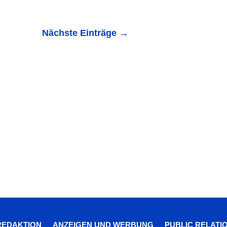
Nächste Einträge
→
 stärken und mit wichtigen Nährstoffen versorgen,
ewusster essen und...
REDAKTION
ANZEIGEN UND WERBUNG
PUBLIC RELATI