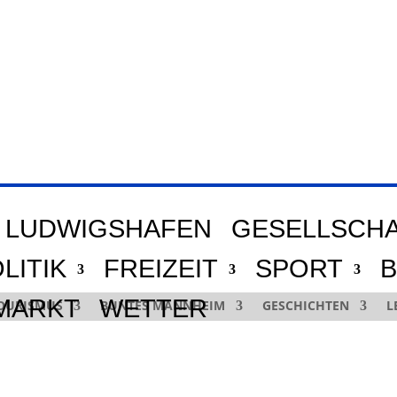
LUDWIGSHAFEN
GESELLSCH
LITIK
FREIZEIT
SPORT
B
MARKT
WETTER
OURISMUS
BUNTES MANNHEIM
GESCHICHTEN
L