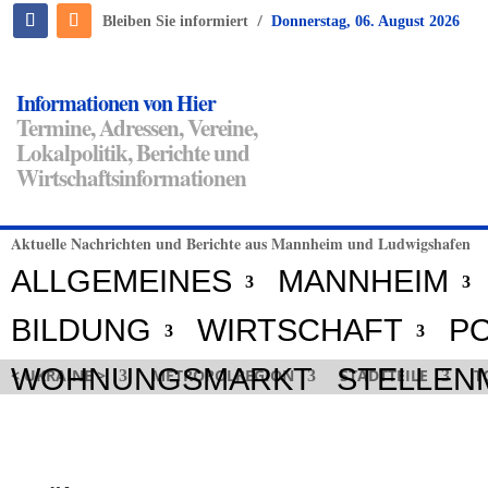
/
Bleiben Sie informiert
Donnerstag, 06. August 2026
Informationen von Hier
Termine, Adressen, Vereine,
Lokalpolitik, Berichte und
Wirtschaftsinformationen
Aktuelle Nachrichten und Berichte aus Mannheim und Ludwigshafen
ALLGEMEINES
MANNHEIM
BILDUNG
WIRTSCHAFT
PO
WOHNUNGSMARKT
STELLEN
< UKRAINE >
METROPOLREGION
STADTTEILE
T