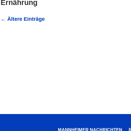
Ernährung
←
Ältere Einträge
Die Suche nach Lebensmitteln, die den Körper langfristig
beschäftigt immer mehr Menschen in Deutschland, die b
MANNHEIMER NACHRICHTEN