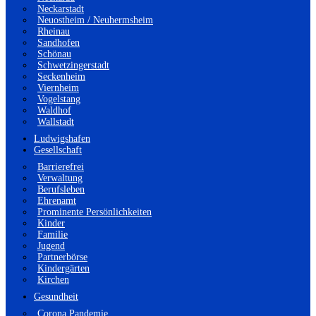
Neckarstadt
Neuostheim / Neuhermsheim
Rheinau
Sandhofen
Schönau
Schwetzingerstadt
Seckenheim
Viernheim
Vogelstang
Waldhof
Wallstadt
Ludwigshafen
Gesellschaft
Barrierefrei
Verwaltung
Berufsleben
Ehrenamt
Prominente Persönlichkeiten
Kinder
Familie
Jugend
Partnerbörse
Kindergärten
Kirchen
Gesundheit
Corona Pandemie