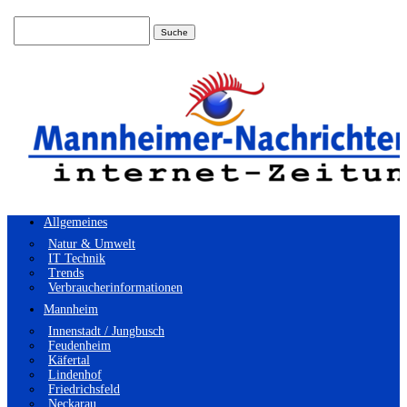
Suchen
nach:
Allgemeines
Natur & Umwelt
IT Technik
Trends
Verbraucherinformationen
Mannheim
Innenstadt / Jungbusch
Feudenheim
Käfertal
Lindenhof
Friedrichsfeld
Neckarau