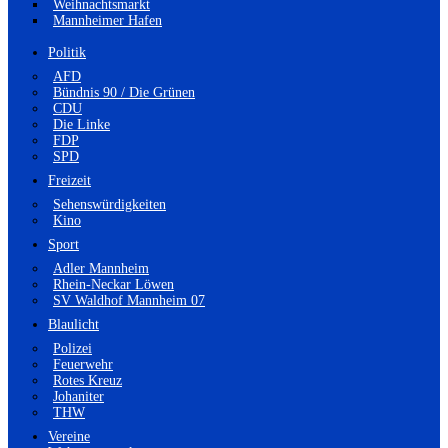
Weihnachtsmarkt
Mannheimer Hafen
Politik
AFD
Bündnis 90 / Die Grünen
CDU
Die Linke
FDP
SPD
Freizeit
Sehenswürdigkeiten
Kino
Sport
Adler Mannheim
Rhein-Neckar Löwen
SV Waldhof Mannheim 07
Blaulicht
Polizei
Feuerwehr
Rotes Kreuz
Johaniter
THW
Vereine