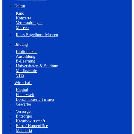
Kultur
Kino
Konzerte
Veranstaltungen
Museen
Reiss-Engelhorn-Museen
Bildung
Bibliotheken
Ausbildung
E-Learning
Universitäten & Studium
Musikschule
VHS
Wirtschaft
Kapital
Finanzwelt
Börsennotierte Firmen
Gewerbe
Versorger
Entsorger
Kreativwirtschaft
Büro / Homeoffice
Maimarkt