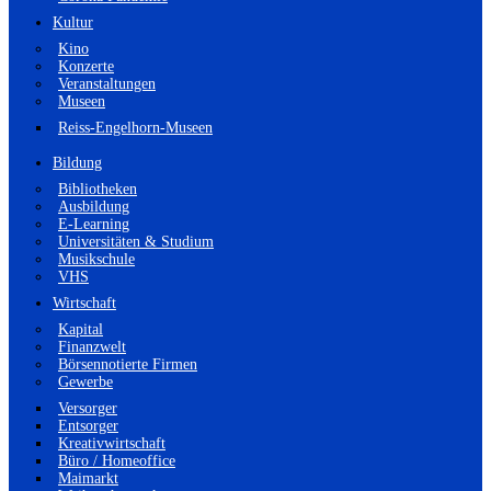
Kultur
Kino
Konzerte
Veranstaltungen
Museen
Reiss-Engelhorn-Museen
Bildung
Bibliotheken
Ausbildung
E-Learning
Universitäten & Studium
Musikschule
VHS
Wirtschaft
Kapital
Finanzwelt
Börsennotierte Firmen
Gewerbe
Versorger
Entsorger
Kreativwirtschaft
Büro / Homeoffice
Maimarkt