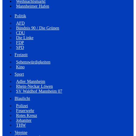
Weihnachtsmarkt
Mannheimer Hafen
Politik
AFD
Bündnis 90 / Die Grünen
CDU
Die Linke
FDP
SPD
Freizeit
Sehenswürdigkeiten
Kino
Sport
Adler Mannheim
Rhein-Neckar Löwen
SV Waldhof Mannheim 07
Blaulicht
Polizei
Feuerwehr
Rotes Kreuz
Johaniter
THW
Vereine