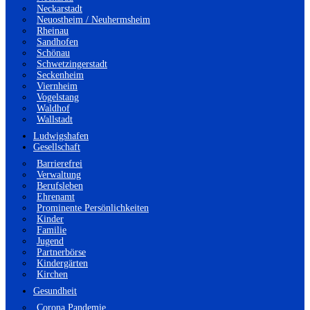
Neckarstadt
Neuostheim / Neuhermsheim
Rheinau
Sandhofen
Schönau
Schwetzingerstadt
Seckenheim
Viernheim
Vogelstang
Waldhof
Wallstadt
Ludwigshafen
Gesellschaft
Barrierefrei
Verwaltung
Berufsleben
Ehrenamt
Prominente Persönlichkeiten
Kinder
Familie
Jugend
Partnerbörse
Kindergärten
Kirchen
Gesundheit
Corona Pandemie