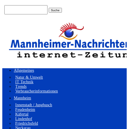
Suchen
nach:
Allgemeines
Natur & Umwelt
IT Technik
Trends
Verbraucherinformationen
Mannheim
Innenstadt / Jungbusch
Feudenheim
Käfertal
Lindenhof
Friedrichsfeld
Neckarau