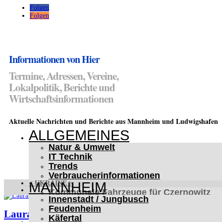
Folgen
Folgen
Informationen von Hier
Termine, Adressen, Vereine,
Lokalpolitik, Berichte und
Wirtschaftsinformationen
Aktuelle Nachrichten und Berichte aus Mannheim und Ludwigshafen
ALLGEMEINES
Natur & Umwelt
IT Technik
Trends
Verbraucherinformationen
MANNHEIM
< UKRAINE >
Kommunale Fahrzeuge für Czernowitz
Innenstadt / Jungbusch
Nutzfahrzeuge für Czernowitz
Feudenheim
Future Tram Ukraine
Lauras Home Service
Käfertal