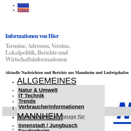
Folgen
Folgen
Informationen von Hier
Termine, Adressen, Vereine,
Lokalpolitik, Berichte und
Wirtschaftsinformationen
Aktuelle Nachrichten und Berichte aus Mannheim und Ludwigshafen
ALLGEMEINES
Natur & Umwelt
IT Technik
Trends
Verbraucherinformationen
< UKRAINE >
MANNHEIM
Kommunale Fahrzeuge für
Czernowitz
Innenstadt / Jungbusch
Nutzfahrzeuge für Czernowitz