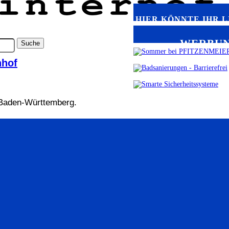
HIER KÖNNTE IHR 
WERBU
nhof
 Baden-Württemberg.