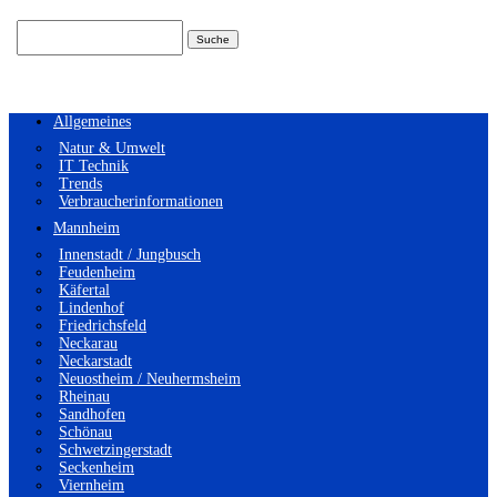
Suchen
nach:
Allgemeines
Natur & Umwelt
IT Technik
Trends
Verbraucherinformationen
Mannheim
Innenstadt / Jungbusch
Feudenheim
Käfertal
Lindenhof
Friedrichsfeld
Neckarau
Neckarstadt
Neuostheim / Neuhermsheim
Rheinau
Sandhofen
Schönau
Schwetzingerstadt
Seckenheim
Viernheim