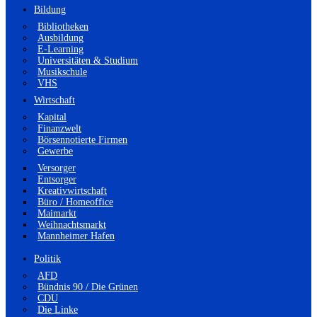
Bildung
Bibliotheken
Ausbildung
E-Learning
Universitäten & Studium
Musikschule
VHS
Wirtschaft
Kapital
Finanzwelt
Börsennotierte Firmen
Gewerbe
Versorger
Entsorger
Kreativwirtschaft
Büro / Homeoffice
Maimarkt
Weihnachtsmarkt
Mannheimer Hafen
Politik
AFD
Bündnis 90 / Die Grünen
CDU
Die Linke