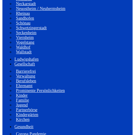
Neckarstadt
Neuostheim / Neuhermsheim
Rheinau
Sandhofen
Schönau
Schwetzingerstadt
Seckenheim
Viernheim
Vogelstang
Waldhof
Wallstadt
Ludwigshafen
Gesellschaft
Barrierefrei
Verwaltung
Berufsleben
Ehrenamt
Prominente Persönlichkeiten
Kinder
Familie
Jugend
Partnerbörse
Kindergärten
Kirchen
Gesundheit
Corona Pandemie