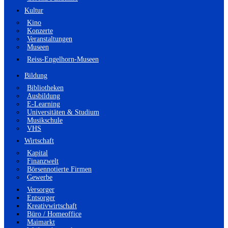
Kultur
Kino
Konzerte
Veranstaltungen
Museen
Reiss-Engelhorn-Museen
Bildung
Bibliotheken
Ausbildung
E-Learning
Universitäten & Studium
Musikschule
VHS
Wirtschaft
Kapital
Finanzwelt
Börsennotierte Firmen
Gewerbe
Versorger
Entsorger
Kreativwirtschaft
Büro / Homeoffice
Maimarkt