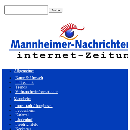
Suchen
nach:
Allgemeines
Natur & Umwelt
IT Technik
Trends
Verbraucherinformationen
Mannheim
Innenstadt / Jungbusch
Feudenheim
Käfertal
Lindenhof
Friedrichsfeld
Neckarau