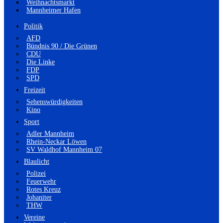
Weihnachtsmarkt
Mannheimer Hafen
Politik
AFD
Bündnis 90 / Die Grünen
CDU
Die Linke
FDP
SPD
Freizeit
Sehenswürdigkeiten
Kino
Sport
Adler Mannheim
Rhein-Neckar Löwen
SV Waldhof Mannheim 07
Blaulicht
Polizei
Feuerwehr
Rotes Kreuz
Johaniter
THW
Vereine