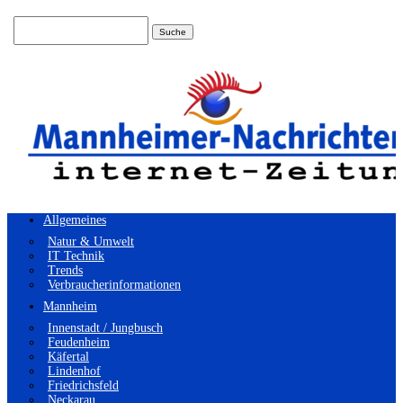
Suchen
nach:
Allgemeines
Natur & Umwelt
IT Technik
Trends
Verbraucherinformationen
Mannheim
Innenstadt / Jungbusch
Feudenheim
Käfertal
Lindenhof
Friedrichsfeld
Neckarau