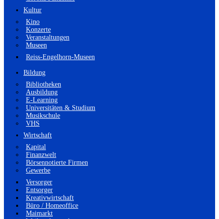
Kultur
Kino
Konzerte
Veranstaltungen
Museen
Reiss-Engelhorn-Museen
Bildung
Bibliotheken
Ausbildung
E-Learning
Universitäten & Studium
Musikschule
VHS
Wirtschaft
Kapital
Finanzwelt
Börsennotierte Firmen
Gewerbe
Versorger
Entsorger
Kreativwirtschaft
Büro / Homeoffice
Maimarkt