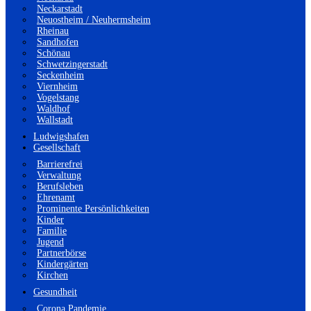
Neckarstadt
Neuostheim / Neuhermsheim
Rheinau
Sandhofen
Schönau
Schwetzingerstadt
Seckenheim
Viernheim
Vogelstang
Waldhof
Wallstadt
Ludwigshafen
Gesellschaft
Barrierefrei
Verwaltung
Berufsleben
Ehrenamt
Prominente Persönlichkeiten
Kinder
Familie
Jugend
Partnerbörse
Kindergärten
Kirchen
Gesundheit
Corona Pandemie