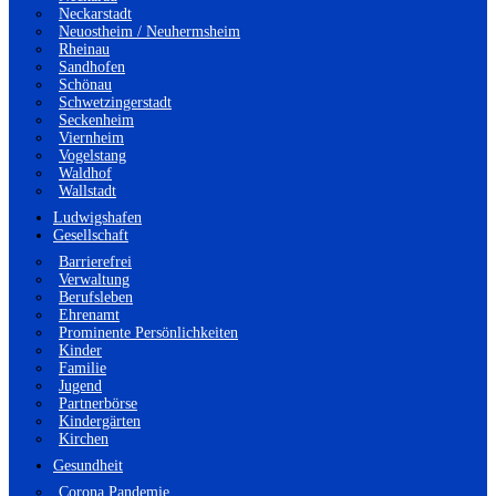
Neckarstadt
Neuostheim / Neuhermsheim
Rheinau
Sandhofen
Schönau
Schwetzingerstadt
Seckenheim
Viernheim
Vogelstang
Waldhof
Wallstadt
Ludwigshafen
Gesellschaft
Barrierefrei
Verwaltung
Berufsleben
Ehrenamt
Prominente Persönlichkeiten
Kinder
Familie
Jugend
Partnerbörse
Kindergärten
Kirchen
Gesundheit
Corona Pandemie