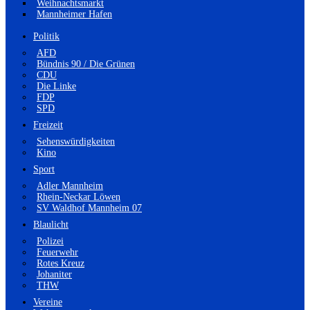
Weihnachtsmarkt
Mannheimer Hafen
Politik
AFD
Bündnis 90 / Die Grünen
CDU
Die Linke
FDP
SPD
Freizeit
Sehenswürdigkeiten
Kino
Sport
Adler Mannheim
Rhein-Neckar Löwen
SV Waldhof Mannheim 07
Blaulicht
Polizei
Feuerwehr
Rotes Kreuz
Johaniter
THW
Vereine