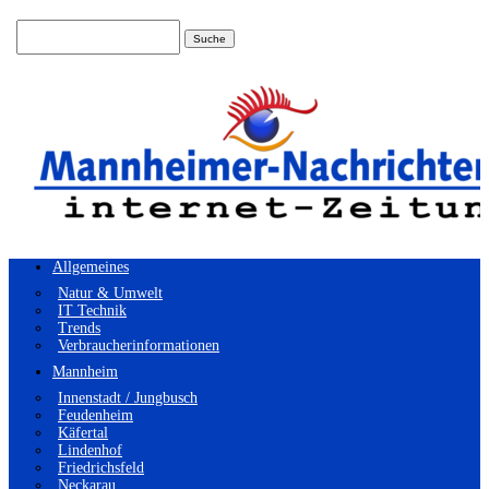
Suchen
nach:
Allgemeines
Natur & Umwelt
IT Technik
Trends
Verbraucherinformationen
Mannheim
Innenstadt / Jungbusch
Feudenheim
Käfertal
Lindenhof
Friedrichsfeld
Neckarau