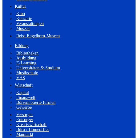
Kultur
Kino
Konzerte
Veranstaltungen
Museen
Reiss-Engelhorn-Museen
Bildung
Bibliotheken
Ausbildung
E-Learning
Universitäten & Studium
Musikschule
VHS
Wirtschaft
Kapital
Finanzwelt
Börsennotierte Firmen
Gewerbe
Versorger
Entsorger
Kreativwirtschaft
Büro / Homeoffice
Maimarkt