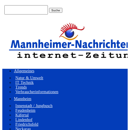
Suchen
nach:
Allgemeines
Natur & Umwelt
IT Technik
Trends
Verbraucherinformationen
Mannheim
Innenstadt / Jungbusch
Feudenheim
Käfertal
Lindenhof
Friedrichsfeld
Neckarau