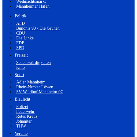
Weihnachtsmarkt
Mannheimer Hafen
Politik
AFD
Bündnis 90 / Die Grünen
CDU
Die Linke
FDP
SPD
Freizeit
Sehenswürdigkeiten
Kino
Sport
Adler Mannheim
Rhein-Neckar Löwen
SV Waldhof Mannheim 07
Blaulicht
Polizei
Feuerwehr
Rotes Kreuz
Johaniter
THW
Vereine