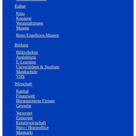
Kultur
Kino
Konzerte
Veranstaltungen
Museen
Reiss-Engelhorn-Museen
Bildung
Bibliotheken
Ausbildung
E-Learning
Universitäten & Studium
Musikschule
VHS
Wirtschaft
Kapital
Finanzwelt
Börsennotierte Firmen
Gewerbe
Versorger
Entsorger
Kreativwirtschaft
Büro / Homeoffice
Maimarkt