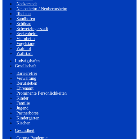
Neckarstadt
Neuostheim / Neuhermsheim
Rheinau
Sandhofen
Schönau
Schwetzingerstadt
Seckenheim
Viernheim
Vogelstang
Waldhof
Wallstadt
Ludwigshafen
Gesellschaft
Barrierefrei
Verwaltung
Berufsleben
Ehrenamt
Prominente Persönlichkeiten
Kinder
Familie
Jugend
Partnerbörse
Kindergärten
Kirchen
Gesundheit
Corona Pandemie