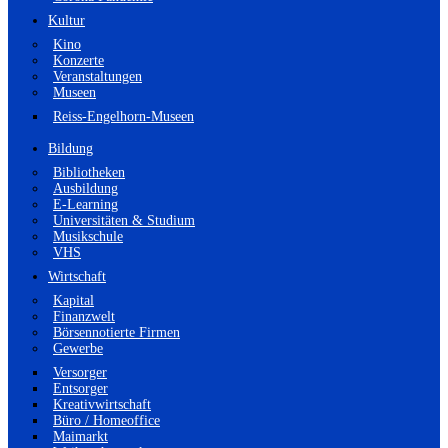
Kultur
Kino
Konzerte
Veranstaltungen
Museen
Reiss-Engelhorn-Museen
Bildung
Bibliotheken
Ausbildung
E-Learning
Universitäten & Studium
Musikschule
VHS
Wirtschaft
Kapital
Finanzwelt
Börsennotierte Firmen
Gewerbe
Versorger
Entsorger
Kreativwirtschaft
Büro / Homeoffice
Maimarkt