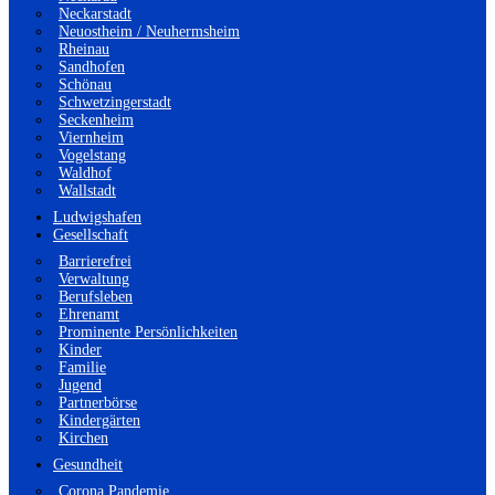
Neckarstadt
Neuostheim / Neuhermsheim
Rheinau
Sandhofen
Schönau
Schwetzingerstadt
Seckenheim
Viernheim
Vogelstang
Waldhof
Wallstadt
Ludwigshafen
Gesellschaft
Barrierefrei
Verwaltung
Berufsleben
Ehrenamt
Prominente Persönlichkeiten
Kinder
Familie
Jugend
Partnerbörse
Kindergärten
Kirchen
Gesundheit
Corona Pandemie