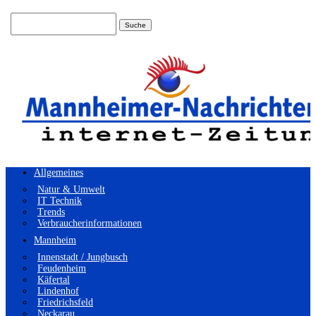
Suchen
nach:
Allgemeines
Natur & Umwelt
IT Technik
Trends
Verbraucherinformationen
Mannheim
Innenstadt / Jungbusch
Feudenheim
Käfertal
Lindenhof
Friedrichsfeld
Neckarau