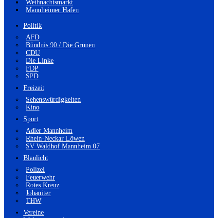
Weihnachtsmarkt
Mannheimer Hafen
Politik
AFD
Bündnis 90 / Die Grünen
CDU
Die Linke
FDP
SPD
Freizeit
Sehenswürdigkeiten
Kino
Sport
Adler Mannheim
Rhein-Neckar Löwen
SV Waldhof Mannheim 07
Blaulicht
Polizei
Feuerwehr
Rotes Kreuz
Johaniter
THW
Vereine