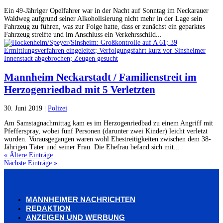
Ein 49-Jähriger Opelfahrer war in der Nacht auf Sonntag im Neckarauer
Waldweg aufgrund seiner Alkoholisierung nicht mehr in der Lage sein
Fahrzeug zu führen, was zur Folge hatte, dass er zunächst ein geparktes
Fahrzeug streifte und im Anschluss ein Verkehrsschild...
Mannheim Neckarstadt / Familienstreit im
Herzogenriedbad mit 5 Verletzten
30. Juni 2019
|
Polizei
Am Samstagnachmittag kam es im Herzogenriedbad zu einem Angriff mit
Pfefferspray, wobei fünf Personen (darunter zwei Kinder) leicht verletzt
wurden. Vorausgegangen waren wohl Ehestreitigkeiten zwischen dem 38-
Jährigen Täter und seiner Frau. Die Ehefrau befand sich mit...
« Ältere Einträge
Nächste Einträge »
MANNHEIMER NACHRICHTEN
REDAKTION
ANZEIGEN UND WERBUNG