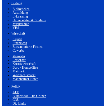
Bildung
Bibliotheken
Ausbildung
E-Learning
Universitäten & Studium
Musikschule
VHS
Wirtschaft
Kapital
Finanzwelt
Börsennotierte Firmen
Gewerbe
Versorger
Entsorger
Kreativwirtschaft
Büro / Homeoffice
Maimarkt
Weihnachtsmarkt
Mannheimer Hafen
Politik
AFD
Bündnis 90 / Die Grünen
CDU
Die Linke