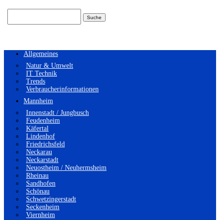
Suchen
nach:
Allgemeines
Natur & Umwelt
IT Technik
Trends
Verbraucherinformationen
Mannheim
Innenstadt / Jungbusch
Feudenheim
Käfertal
Lindenhof
Friedrichsfeld
Neckarau
Neckarstadt
Neuostheim / Neuhermsheim
Rheinau
Sandhofen
Schönau
Schwetzingerstadt
Seckenheim
Viernheim