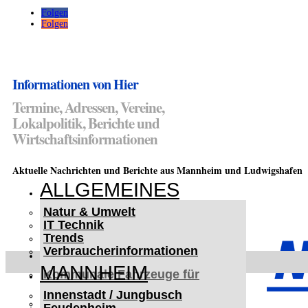
Folgen
Folgen
Informationen von Hier
Termine, Adressen, Vereine,
Lokalpolitik, Berichte und
Wirtschaftsinformationen
Aktuelle Nachrichten und Berichte aus Mannheim und Ludwigshafen
ALLGEMEINES
Natur & Umwelt
IT Technik
Trends
Verbraucherinformationen
< UKRAINE >
MANNHEIM
Kommunale Fahrzeuge für
Czernowitz
Innenstadt / Jungbusch
Nutzfahrzeuge für Czernowitz