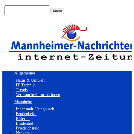
Suchen
nach:
Allgemeines
Natur & Umwelt
IT Technik
Trends
Verbraucherinformationen
Mannheim
Innenstadt / Jungbusch
Feudenheim
Käfertal
Lindenhof
Friedrichsfeld
Neckarau