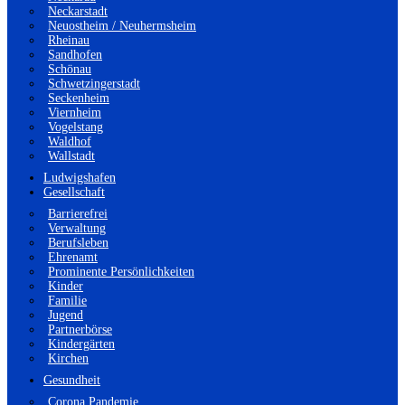
Neckarstadt
Neuostheim / Neuhermsheim
Rheinau
Sandhofen
Schönau
Schwetzingerstadt
Seckenheim
Viernheim
Vogelstang
Waldhof
Wallstadt
Ludwigshafen
Gesellschaft
Barrierefrei
Verwaltung
Berufsleben
Ehrenamt
Prominente Persönlichkeiten
Kinder
Familie
Jugend
Partnerbörse
Kindergärten
Kirchen
Gesundheit
Corona Pandemie