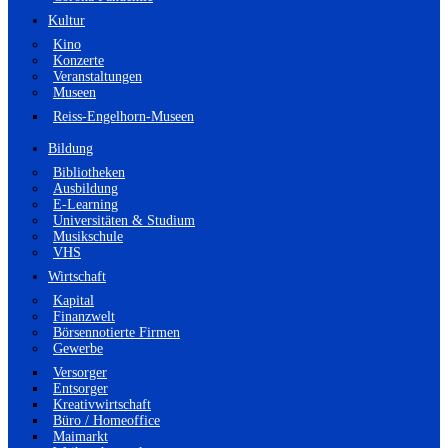
Kultur
Kino
Konzerte
Veranstaltungen
Museen
Reiss-Engelhorn-Museen
Bildung
Bibliotheken
Ausbildung
E-Learning
Universitäten & Studium
Musikschule
VHS
Wirtschaft
Kapital
Finanzwelt
Börsennotierte Firmen
Gewerbe
Versorger
Entsorger
Kreativwirtschaft
Büro / Homeoffice
Maimarkt