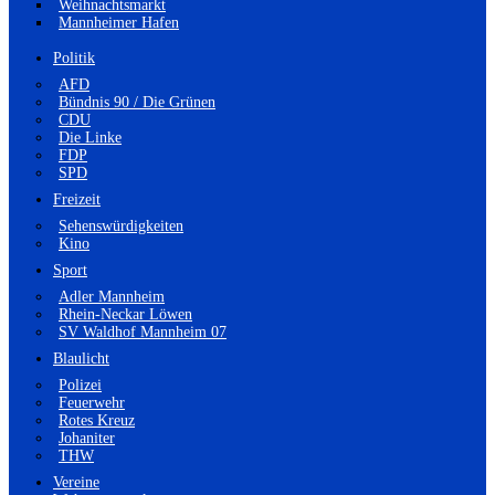
Weihnachtsmarkt
Mannheimer Hafen
Politik
AFD
Bündnis 90 / Die Grünen
CDU
Die Linke
FDP
SPD
Freizeit
Sehenswürdigkeiten
Kino
Sport
Adler Mannheim
Rhein-Neckar Löwen
SV Waldhof Mannheim 07
Blaulicht
Polizei
Feuerwehr
Rotes Kreuz
Johaniter
THW
Vereine