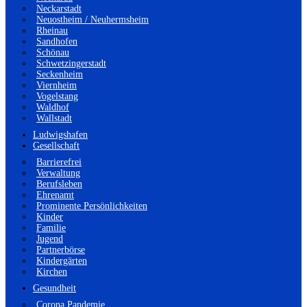
Neckarstadt
Neuostheim / Neuhermsheim
Rheinau
Sandhofen
Schönau
Schwetzingerstadt
Seckenheim
Viernheim
Vogelstang
Waldhof
Wallstadt
Ludwigshafen
Gesellschaft
Barrierefrei
Verwaltung
Berufsleben
Ehrenamt
Prominente Persönlichkeiten
Kinder
Familie
Jugend
Partnerbörse
Kindergärten
Kirchen
Gesundheit
Corona Pandemie