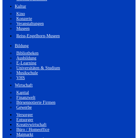
Kultur
Kino
Konzerte
Veranstaltungen
Museen
Reiss-Engelhorn-Museen
Bildung
Bibliotheken
Ausbildung
E-Learning
Universitäten & Studium
Musikschule
VHS
Wirtschaft
Kapital
Finanzwelt
Börsennotierte Firmen
Gewerbe
Versorger
Entsorger
Kreativwirtschaft
Büro / Homeoffice
Maimarkt