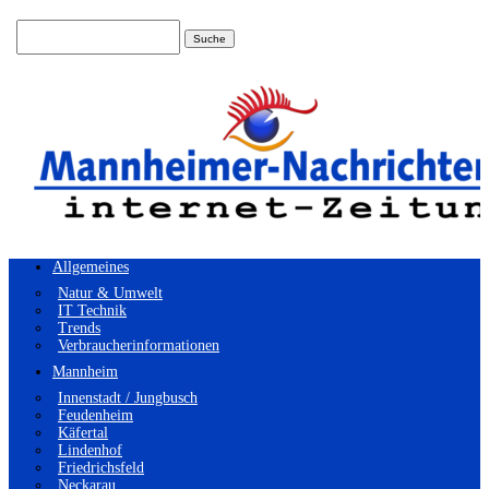
Suchen
nach:
Allgemeines
Natur & Umwelt
IT Technik
Trends
Verbraucherinformationen
Mannheim
Innenstadt / Jungbusch
Feudenheim
Käfertal
Lindenhof
Friedrichsfeld
Neckarau