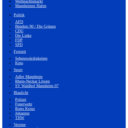
Weihnachtsmarkt
Mannheimer Hafen
Politik
AFD
Bündnis 90 / Die Grünen
CDU
Die Linke
FDP
SPD
Freizeit
Sehenswürdigkeiten
Kino
Sport
Adler Mannheim
Rhein-Neckar Löwen
SV Waldhof Mannheim 07
Blaulicht
Polizei
Feuerwehr
Rotes Kreuz
Johaniter
THW
Vereine