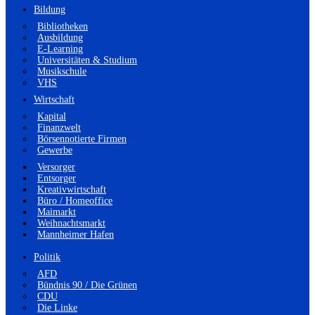
Bildung
Bibliotheken
Ausbildung
E-Learning
Universitäten & Studium
Musikschule
VHS
Wirtschaft
Kapital
Finanzwelt
Börsennotierte Firmen
Gewerbe
Versorger
Entsorger
Kreativwirtschaft
Büro / Homeoffice
Maimarkt
Weihnachtsmarkt
Mannheimer Hafen
Politik
AFD
Bündnis 90 / Die Grünen
CDU
Die Linke