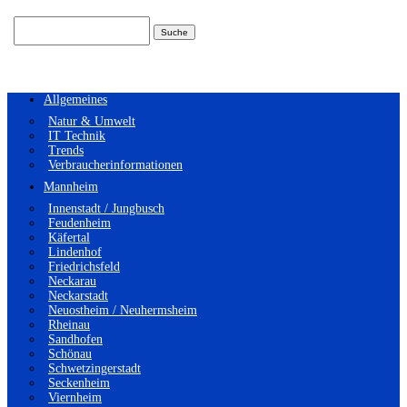
Suchen
nach:
Allgemeines
Natur & Umwelt
IT Technik
Trends
Verbraucherinformationen
Mannheim
Innenstadt / Jungbusch
Feudenheim
Käfertal
Lindenhof
Friedrichsfeld
Neckarau
Neckarstadt
Neuostheim / Neuhermsheim
Rheinau
Sandhofen
Schönau
Schwetzingerstadt
Seckenheim
Viernheim