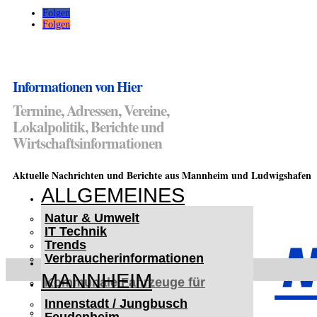
Folgen
Folgen
Informationen von Hier
Termine, Adressen, Vereine,
Lokalpolitik, Berichte und
Wirtschaftsinformationen
Aktuelle Nachrichten und Berichte aus Mannheim und Ludwigshafen
ALLGEMEINES
Natur & Umwelt
IT Technik
Trends
Verbraucherinformationen
< UKRAINE >
MANNHEIM
Kommunale Fahrzeuge für
Czernowitz
Innenstadt / Jungbusch
Nutzfahrzeuge für Czernowitz