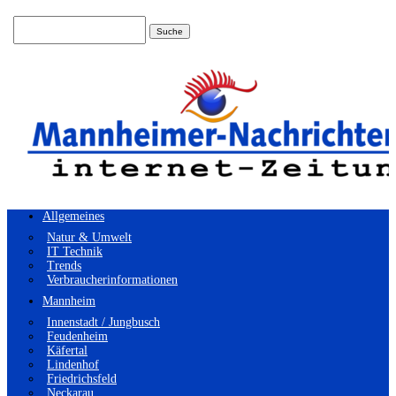
Suchen
nach:
Allgemeines
Natur & Umwelt
IT Technik
Trends
Verbraucherinformationen
Mannheim
Innenstadt / Jungbusch
Feudenheim
Käfertal
Lindenhof
Friedrichsfeld
Neckarau