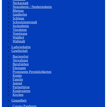
Neckarstadt
Neuostheim / Neuhermsheim
Rheinau
Sandhofen
Schönau
Schwetzingerstadt
Seckenheim
Viernheim
Vogelstang
Waldhof
Wallstadt
Ludwigshafen
Gesellschaft
Barrierefrei
Verwaltung
Berufsleben
Ehrenamt
Prominente Persönlichkeiten
Kinder
Familie
Jugend
Partnerbörse
Kindergärten
Kirchen
Gesundheit
Corona Pandemie