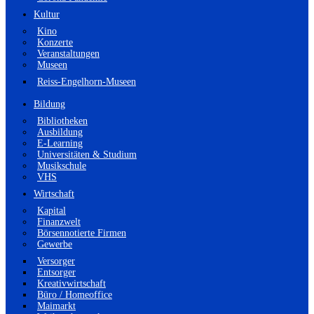
Kultur
Kino
Konzerte
Veranstaltungen
Museen
Reiss-Engelhorn-Museen
Bildung
Bibliotheken
Ausbildung
E-Learning
Universitäten & Studium
Musikschule
VHS
Wirtschaft
Kapital
Finanzwelt
Börsennotierte Firmen
Gewerbe
Versorger
Entsorger
Kreativwirtschaft
Büro / Homeoffice
Maimarkt