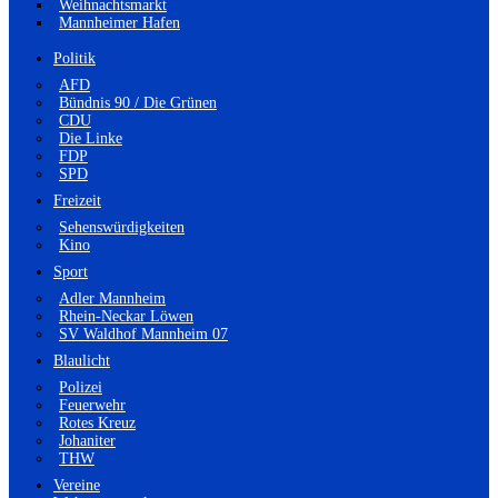
Weihnachtsmarkt
Mannheimer Hafen
Politik
AFD
Bündnis 90 / Die Grünen
CDU
Die Linke
FDP
SPD
Freizeit
Sehenswürdigkeiten
Kino
Sport
Adler Mannheim
Rhein-Neckar Löwen
SV Waldhof Mannheim 07
Blaulicht
Polizei
Feuerwehr
Rotes Kreuz
Johaniter
THW
Vereine