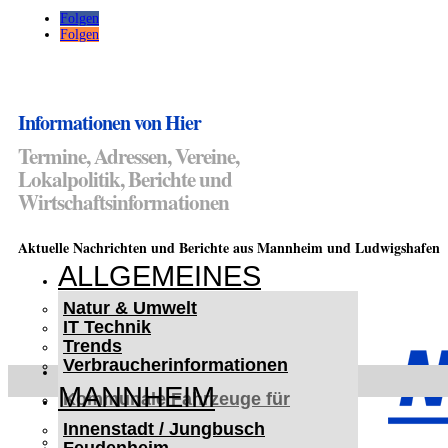
Folgen
Folgen
Informationen von Hier
Termine, Adressen, Vereine,
Lokalpolitik, Berichte und
Wirtschaftsinformationen
Aktuelle Nachrichten und Berichte aus Mannheim und Ludwigshafen
ALLGEMEINES
Natur & Umwelt
IT Technik
Trends
Verbraucherinformationen
< UKRAINE >
MANNHEIM
Kommunale Fahrzeuge für
Czernowitz
Innenstadt / Jungbusch
Nutzfahrzeuge für Czernowitz