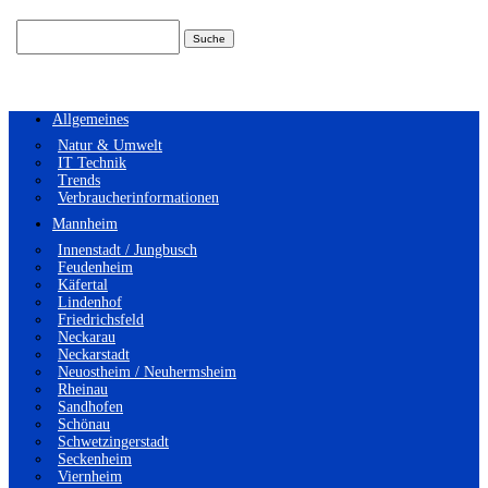
Suchen
nach:
Allgemeines
Natur & Umwelt
IT Technik
Trends
Verbraucherinformationen
Mannheim
Innenstadt / Jungbusch
Feudenheim
Käfertal
Lindenhof
Friedrichsfeld
Neckarau
Neckarstadt
Neuostheim / Neuhermsheim
Rheinau
Sandhofen
Schönau
Schwetzingerstadt
Seckenheim
Viernheim