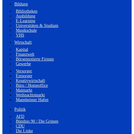
Bildung
Bibliotheken
Ausbildung
E-Learning
Universitäten & Studium
Musikschule
VHS
Wirtschaft
Kapital
Finanzwelt
Börsennotierte Firmen
Gewerbe
Versorger
Entsorger
Kreativwirtschaft
Büro / Homeoffice
Maimarkt
Weihnachtsmarkt
Mannheimer Hafen
Politik
AFD
Bündnis 90 / Die Grünen
CDU
Die Linke