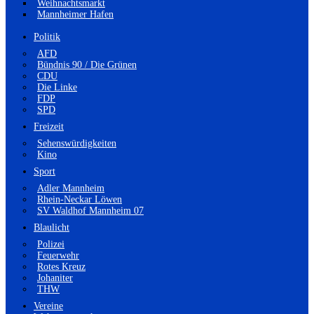
Weihnachtsmarkt
Mannheimer Hafen
Politik
AFD
Bündnis 90 / Die Grünen
CDU
Die Linke
FDP
SPD
Freizeit
Sehenswürdigkeiten
Kino
Sport
Adler Mannheim
Rhein-Neckar Löwen
SV Waldhof Mannheim 07
Blaulicht
Polizei
Feuerwehr
Rotes Kreuz
Johaniter
THW
Vereine