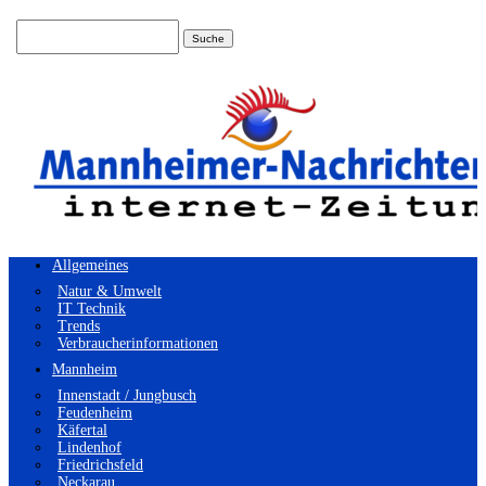
Suchen
nach:
Allgemeines
Natur & Umwelt
IT Technik
Trends
Verbraucherinformationen
Mannheim
Innenstadt / Jungbusch
Feudenheim
Käfertal
Lindenhof
Friedrichsfeld
Neckarau