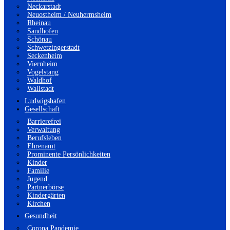
Neckarstadt
Neuostheim / Neuhermsheim
Rheinau
Sandhofen
Schönau
Schwetzingerstadt
Seckenheim
Viernheim
Vogelstang
Waldhof
Wallstadt
Ludwigshafen
Gesellschaft
Barrierefrei
Verwaltung
Berufsleben
Ehrenamt
Prominente Persönlichkeiten
Kinder
Familie
Jugend
Partnerbörse
Kindergärten
Kirchen
Gesundheit
Corona Pandemie