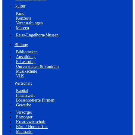
Kultur
Kino
Konzerte
Veranstaltungen
Museen
Reiss-Engelhorn-Museen
Bildung
Bibliotheken
Ausbildung
E-Learning
Universitäten & Studium
Musikschule
VHS
Wirtschaft
Kapital
Finanzwelt
Börsennotierte Firmen
Gewerbe
Versorger
Entsorger
Kreativwirtschaft
Büro / Homeoffice
Maimarkt