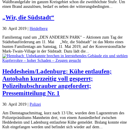
Waldbrandgefahr im ganzen Kreisgebiet schon die zweithöchste Stufe. Um
einen Brand auszulösen, bedarf es neben der witterungsbedingten...
„Wir, die Südstadt“
30. April 2019
|
Heidelberg
Familientag rund um „DEN ANDEREN PARK“ – Aktionen zum Tag der
Städtebauförderung am 11. Mai „Wir, die Südstadt“ ist das Motto eines
bunten Familientags am Samstag, 11. Mai 2019, auf der Konversionsfläche
Mark-Twain-Village in der Südstadt. Dazu lädt die...
Heddesheim/Ladenburg: Kühe entlaufen;
Autobahn kurzzeitig voll gesperrt;
Polizeihubschrauber angefordert;
Pressemitteilung Nr. 1
30. April 2019
|
Polizei
Am Dienstagnachmittag, kurz nach 13 Uhr, wurden dem Lagezentrum des
Polizeipräsidiums Mannheim drei, von einem Aussiedlerhof zwischen
Heddesheim und Ladenburg entlaufene Kühe gemeldet. Bislang konnte eine
Kuh eingefangen werden und befindet sich wieder auf dem...