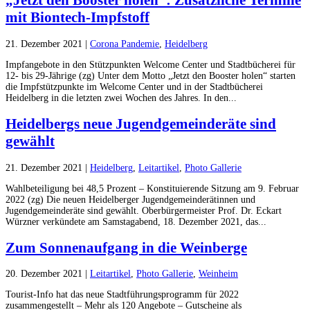
„Jetzt den Booster holen“: Zusätzliche Termine
mit Biontech-Impfstoff
21. Dezember 2021
|
Corona Pandemie
,
Heidelberg
Impfangebote in den Stützpunkten Welcome Center und Stadtbücherei für
12- bis 29-Jährige (zg) Unter dem Motto „Jetzt den Booster holen“ starten
die Impfstützpunkte im Welcome Center und in der Stadtbücherei
Heidelberg in die letzten zwei Wochen des Jahres. In den...
Heidelbergs neue Jugendgemeinderäte sind
gewählt
21. Dezember 2021
|
Heidelberg
,
Leitartikel
,
Photo Gallerie
Wahlbeteiligung bei 48,5 Prozent – Konstituierende Sitzung am 9. Februar
2022 (zg) Die neuen Heidelberger Jugendgemeinderätinnen und
Jugendgemeinderäte sind gewählt. Oberbürgermeister Prof. Dr. Eckart
Würzner verkündete am Samstagabend, 18. Dezember 2021, das...
Zum Sonnenaufgang in die Weinberge
20. Dezember 2021
|
Leitartikel
,
Photo Gallerie
,
Weinheim
Tourist-Info hat das neue Stadtführungsprogramm für 2022
zusammengestellt – Mehr als 120 Angebote – Gutscheine als