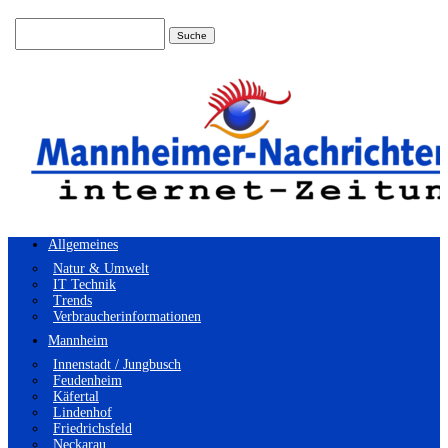
Suchen
nach:
Allgemeines
Natur & Umwelt
IT Technik
Trends
Verbraucherinformationen
Mannheim
Innenstadt / Jungbusch
Feudenheim
Käfertal
Lindenhof
Friedrichsfeld
Neckarau