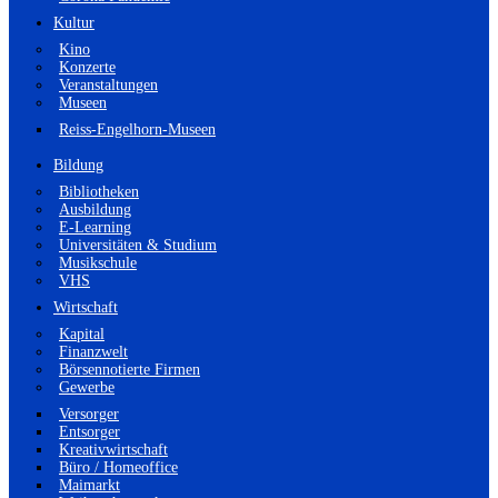
Kultur
Kino
Konzerte
Veranstaltungen
Museen
Reiss-Engelhorn-Museen
Bildung
Bibliotheken
Ausbildung
E-Learning
Universitäten & Studium
Musikschule
VHS
Wirtschaft
Kapital
Finanzwelt
Börsennotierte Firmen
Gewerbe
Versorger
Entsorger
Kreativwirtschaft
Büro / Homeoffice
Maimarkt