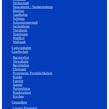
Neckarstadt
Neuostheim / Neuhermsheim
Rheinau
Sandhofen
Schönau
Schwetzingerstadt
Seckenheim
Viernheim
Vogelstang
Waldhof
Wallstadt
Ludwigshafen
Gesellschaft
Barrierefrei
Verwaltung
Berufsleben
Ehrenamt
Prominente Persönlichkeiten
Kinder
Familie
Jugend
Partnerbörse
Kindergärten
Kirchen
Gesundheit
Corona Pandemie