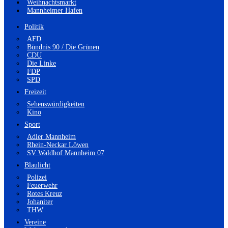
Weihnachtsmarkt
Mannheimer Hafen
Politik
AFD
Bündnis 90 / Die Grünen
CDU
Die Linke
FDP
SPD
Freizeit
Sehenswürdigkeiten
Kino
Sport
Adler Mannheim
Rhein-Neckar Löwen
SV Waldhof Mannheim 07
Blaulicht
Polizei
Feuerwehr
Rotes Kreuz
Johaniter
THW
Vereine