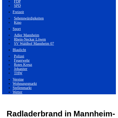
FDP
SPD
Freizeit
Sehenswürdigkeiten
Kino
Sport
Adler Mannheim
Rhein-Neckar Löwen
SV Waldhof Mannheim 07
Blaulicht
Polizei
Feuerwehr
Rotes Kreuz
Johaniter
THW
Vereine
Wohnungsmarkt
Stellenmarkt
Wetter
Radladerbrand in Mannheim-