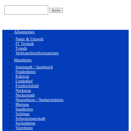
Suchen
nach:
Allgemeines
Natur & Umwelt
IT Technik
Trends
Verbraucherinformationen
Mannheim
Innenstadt / Jungbusch
Feudenheim
Käfertal
Lindenhof
Friedrichsfeld
Neckarau
Neckarstadt
Neuostheim / Neuhermsheim
Rheinau
Sandhofen
Schönau
Schwetzingerstadt
Seckenheim
Viernheim