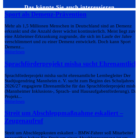
Das könnte Sie auch interessieren…
Sport als Demenz-Prävention
Mehr als 1,5 Millionen Menschen in Deutschland sind an Demenz
erkrankt und die Anzahl derer wächst kontinuierlich. Meist liegt zuvo
eine Alzheimer-Erkrankung zugrunde, die sich im Laufe der Jahre
verschlimmert und zu einer Demenz entwickelt. Doch kann Sport
Demenz...
Weiterlesen
Sprachförderprojekt misha sucht Ehrenamtlich
Sprachförderprojekt misha sucht ehrenamtliche Lernbegleiter Der
Stadtjugendring Mannheim e. V. sucht zum Beginn des Schuljahres
2026/27 engagierte Ehrenamtliche für das Sprachförderprojekt misha
(Mannheimer Inklusions-, Sprach- und Hausaufgabenförderung). Da
Projekt...
Weiterlesen
Streit um Abschleppmaßnahme eskaliert –
Zeugenaufruf
Streit um Abschleppkosten eskaliert – BMW-Fahrer soll Mitarbeiter
angegriffen haben Ein Streit um einen Abschleppvorgang ist am