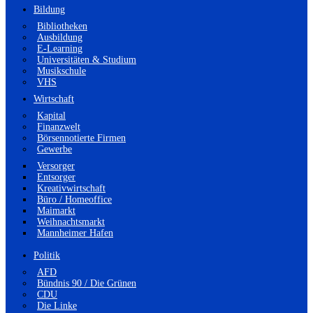
Bildung
Bibliotheken
Ausbildung
E-Learning
Universitäten & Studium
Musikschule
VHS
Wirtschaft
Kapital
Finanzwelt
Börsennotierte Firmen
Gewerbe
Versorger
Entsorger
Kreativwirtschaft
Büro / Homeoffice
Maimarkt
Weihnachtsmarkt
Mannheimer Hafen
Politik
AFD
Bündnis 90 / Die Grünen
CDU
Die Linke