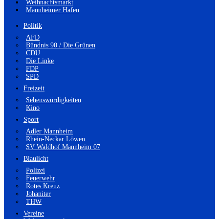
Weihnachtsmarkt
Mannheimer Hafen
Politik
AFD
Bündnis 90 / Die Grünen
CDU
Die Linke
FDP
SPD
Freizeit
Sehenswürdigkeiten
Kino
Sport
Adler Mannheim
Rhein-Neckar Löwen
SV Waldhof Mannheim 07
Blaulicht
Polizei
Feuerwehr
Rotes Kreuz
Johaniter
THW
Vereine