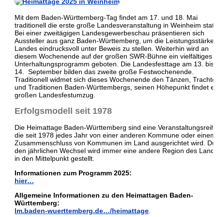
Mit dem Baden-Württemberg-Tag findet am 17. und 18. Mai
traditionell die erste große Landesveranstaltung in Weinheim statt
Bei einer zweitägigen Landesgewerbeschau präsentieren sich
Aussteller aus ganz Baden-Württemberg, um die Leistungsstärke
Landes eindrucksvoll unter Beweis zu stellen. Weiterhin wird an
diesem Wochenende auf der großen SWR-Bühne ein vielfältiges
Unterhaltungsprogramm geboten. Die Landesfesttage am 13. bis
14. September bilden das zweite große Festwochenende.
Traditionell widmet sich dieses Wochenende den Tänzen, Trachte
und Traditionen Baden-Württembergs, seinen Höhepunkt findet e
großen Landesfestumzug.
Erfolgsmodell seit 1978
Die Heimattage Baden-Württemberg sind eine Veranstaltungsreih
die seit 1978 jedes Jahr von einer anderen Kommune oder einem
Zusammenschluss von Kommunen im Land ausgerichtet wird. Du
den jährlichen Wechsel wird immer eine andere Region des Land
in den Mittelpunkt gestellt.
Informationen zum Programm 2025:
hier…
Allgemeine Informationen zu den Heimattagen Baden-
Württemberg:
lm.baden-wuerttemberg.de…/heimattage
.