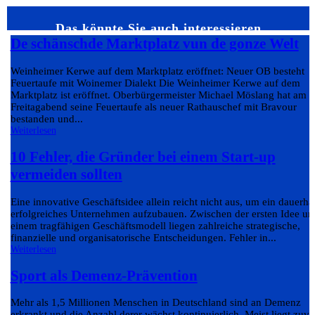
Das könnte Sie auch interessieren…
De schänschde Marktplatz vun de gonze Welt
Weinheimer Kerwe auf dem Marktplatz eröffnet: Neuer OB besteht
Feuertaufe mit Woinemer Dialekt Die Weinheimer Kerwe auf dem
Marktplatz ist eröffnet. Oberbürgermeister Michael Möslang hat am
Freitagabend seine Feuertaufe als neuer Rathauschef mit Bravour
bestanden und...
Weiterlesen
10 Fehler, die Gründer bei einem Start-up
vermeiden sollten
Eine innovative Geschäftsidee allein reicht nicht aus, um ein dauerha
erfolgreiches Unternehmen aufzubauen. Zwischen der ersten Idee un
einem tragfähigen Geschäftsmodell liegen zahlreiche strategische,
finanzielle und organisatorische Entscheidungen. Fehler in...
Weiterlesen
Sport als Demenz-Prävention
Mehr als 1,5 Millionen Menschen in Deutschland sind an Demenz
erkrankt und die Anzahl derer wächst kontinuierlich. Meist liegt zuvo