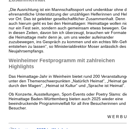
„Die Ausrichtung ist ein Mannschaftssport und undenkbar ohne di
ehrenamtliche Unterstützung der unzähligen Helferinnen und Helf
vor Ort. Das ist gelebter gesellschaftlicher Zusammenhalt. Denn
auch hierum geht es bei den Heimattagen: Heimattage wollen nic
nur ein Fest sein, sondern auch gemeinsam etwas bewegen. Ger
in diesen Zeiten, davon bin ich überzeugt, brauchen wir Formate 
die Heimattage mehr denn je, um uns wieder aufeinander
zuzubewegen, ins Gespräch zu kommen und ein echtes Wir-Gefü
entstehen zu lassen“, so Ministerialdirektor Moser anlässlich des
Neujahrsempfangs.
Weinheimer Festprogramm mit zahlreichen
Highlights
Das Heimattage-Jahr in Weinheim bietet rund 200 Veranstaltunge
unter den Themenschwerpunkten „Natürlich Heimat“, „Heimat geh
durch den Magen“, „Heimat ist Kultur“ und „Sprache ist Heimat“.
Ob Konzerte, Ausstellungen, Sport-Events oder Poetry Slams: die
Heimattage Baden-Württemberg bieten auch 2025 wieder eine
beeindruckende Programmvielfalt für all ihre Besucherinnen und
Besucher.
W E R B U 