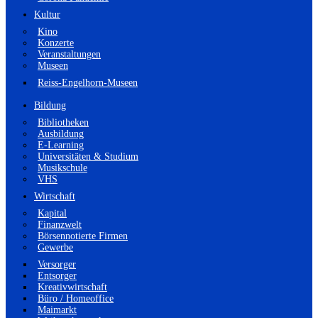
Kultur
Kino
Konzerte
Veranstaltungen
Museen
Reiss-Engelhorn-Museen
Bildung
Bibliotheken
Ausbildung
E-Learning
Universitäten & Studium
Musikschule
VHS
Wirtschaft
Kapital
Finanzwelt
Börsennotierte Firmen
Gewerbe
Versorger
Entsorger
Kreativwirtschaft
Büro / Homeoffice
Maimarkt