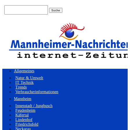
Suchen
nach:
Allgemeines
Natur & Umwelt
IT Technik
Trends
Verbraucherinformationen
Mannheim
Innenstadt / Jungbusch
Feudenheim
Käfertal
Lindenhof
Friedrichsfeld
Neckarau