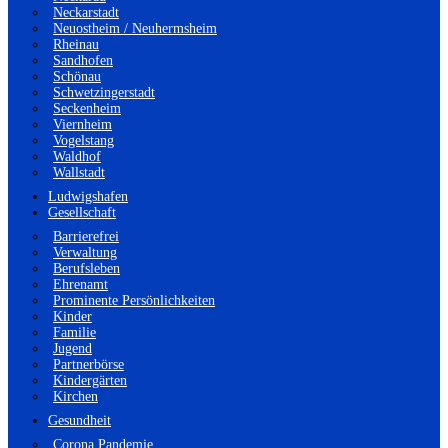
Neckarstadt
Neuostheim / Neuhermsheim
Rheinau
Sandhofen
Schönau
Schwetzingerstadt
Seckenheim
Viernheim
Vogelstang
Waldhof
Wallstadt
Ludwigshafen
Gesellschaft
Barrierefrei
Verwaltung
Berufsleben
Ehrenamt
Prominente Persönlichkeiten
Kinder
Familie
Jugend
Partnerbörse
Kindergärten
Kirchen
Gesundheit
Corona Pandemie