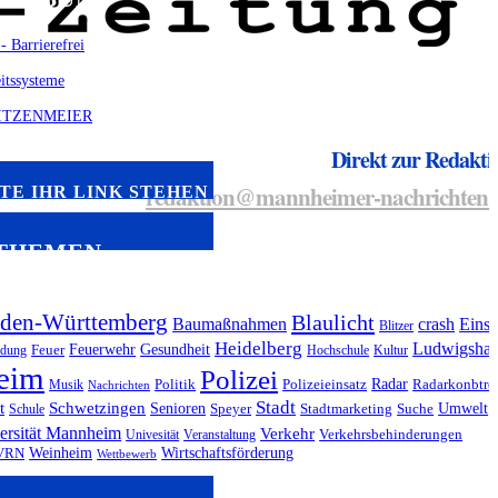
Direkt zur Redakti
redaktion@mannheimer-nachrichten.
TE IHR LINK STEHEN
THEMEN
den-Württemberg
Blaulicht
Baumaßnahmen
crash
Einsa
Blitzer
Heidelberg
Ludwigshaf
Feuerwehr
Gesundheit
ndung
Feuer
Hochschule
Kultur
eim
Polizei
Radar
Musik
Politik
Polizeieinsatz
Radarkonbtro
Nachrichten
Stadt
t
Schwetzingen
Senioren
Umwelt
Schule
Speyer
Stadtmarketing
Suche
ersität Mannheim
Verkehr
Univesität
Veranstaltung
Verkehrsbehinderungen
Weinheim
Wirtschaftsförderung
VRN
Wettbewerb