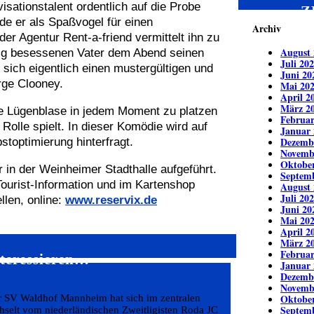
isationstalent ordentlich auf die Probe
Z
de er als Spaßvogel für einen
Archiv
er Agentur Rent-a-friend vermittelt ihn zu
August 
folg besessenen Vater dem Abend seinen
Juli 20
 sich eigentlich einen mustergültigen und
Juni 20
rge Clooney.
Mai 20
April 2
März 2
ie Lügenblase in jedem Moment zu platzen
Februar
 Rolle spielt. In dieser Komödie wird auf
Januar 
Dezemb
toptimierung hinterfragt.
Novemb
Oktobe
 in der Weinheimer Stadthalle aufgeführt.
Septem
Tourist-Information und im Kartenshop
August 
Juli 20
llen, online:
www.reservix.de
Juni 20
Mai 20
April 2
März 2
Februar
nteressieren…
Januar 
Dezemb
Novemb
Oktobe
er SV Waldhof Mannheim hat sich im zentralen
Septem
echselt vom niederländischen Zweitligisten Roda JC