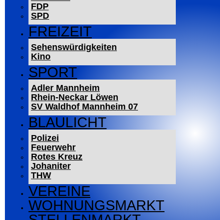
FDP
SPD
FREIZEIT
Sehenswürdigkeiten
Kino
SPORT
Adler Mannheim
Rhein-Neckar Löwen
SV Waldhof Mannheim 07
BLAULICHT
Polizei
Feuerwehr
Rotes Kreuz
Johaniter
THW
VEREINE
WOHNUNGSMARKT
STELLENMARKT