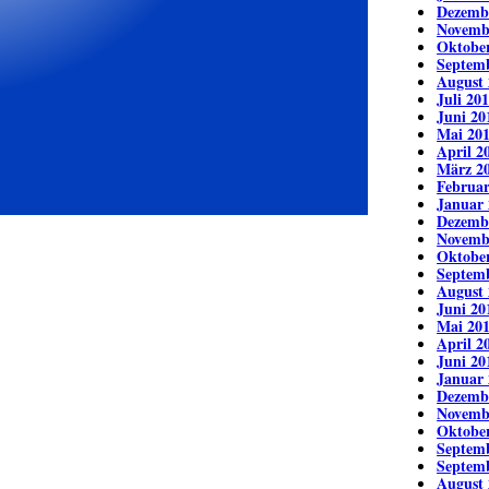
Dezemb
Novemb
Oktobe
Septem
August 
Juli 20
Juni 20
Mai 20
April 2
März 2
Februar
Januar 
Dezemb
Novemb
Oktobe
Septem
August 
Juni 20
Mai 20
April 2
Juni 20
Januar 
Dezemb
Novemb
Oktobe
Septem
Septem
August 