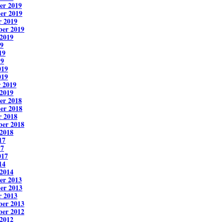
er 2019
er 2019
r 2019
ber 2019
2019
19
19
19
019
019
 2019
2019
er 2018
er 2018
r 2018
ber 2018
2018
17
17
017
14
2014
er 2013
er 2013
r 2013
ber 2013
ber 2012
2012