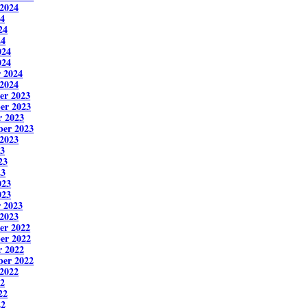
2024
24
24
24
024
024
 2024
2024
er 2023
er 2023
r 2023
ber 2023
2023
23
23
23
023
023
 2023
2023
er 2022
er 2022
r 2022
ber 2022
2022
22
22
22