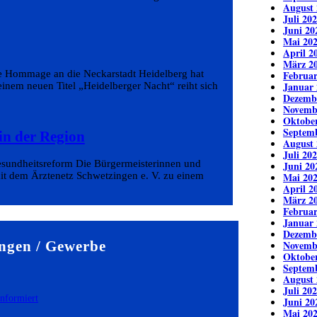
August 
Juli 20
Juni 20
Mai 20
April 2
März 2
he Hommage an die Neckarstadt Heidelberg hat
Februar
Januar 
seinem neuen Titel „Heidelberger Nacht“ reiht sich
Dezemb
Novemb
Oktobe
Septem
in der Region
August 
Juli 20
sundheitsreform Die Bürgermeisterinnen und
Juni 20
t dem Ärztenetz Schwetzingen e. V. zu einem
Mai 20
April 2
März 2
Februar
Januar 
Dezemb
ngen / Gewerbe
Novemb
Oktobe
Septem
August 
Juli 20
Juni 20
Mai 20