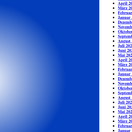
April 2
März 2
Februar
Januar 
Dezemb
Novemb
Oktobe
Septem
August 
Juli 20
Juni 20
Mai 20
April 2
März 2
Februar
Januar 
Dezemb
Novemb
Oktobe
Septem
August 
Juli 20
Juni 20
Mai 20
April 2
März 2
Februar
Januar 