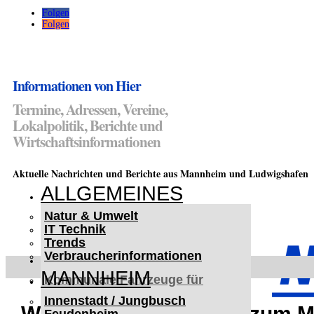
Folgen
Folgen
Informationen von Hier
Termine, Adressen, Vereine,
Lokalpolitik, Berichte und
Wirtschaftsinformationen
Aktuelle Nachrichten und Berichte aus Mannheim und Ludwigshafen
ALLGEMEINES
Natur & Umwelt
IT Technik
Trends
Verbraucherinformationen
< UKRAINE >
MANNHEIM
Kommunale Fahrzeuge für
Czernowitz
Innenstadt / Jungbusch
Nutzfahrzeuge für Czernowitz
Weinheim: Ein Partner zum M