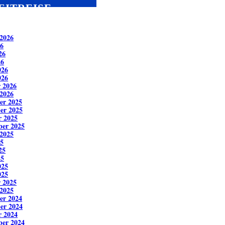
EITREISE
2026
26
26
26
026
026
 2026
2026
er 2025
er 2025
r 2025
ber 2025
2025
25
25
25
025
025
 2025
2025
er 2024
er 2024
r 2024
ber 2024