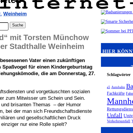
r
,
Weinheim
d“ mit Torsten Münchow
der Stadthalle Weinheim
HIER KÖNN
gsbesessenen Vater einen zukünftigen
s Spaßvogel für einen Kindergeburtstag
ziehungskömodie, die am Donnerstag, 27.
Schlagwörter
Ba
a5
Autobahn
ftsdiensten und vorgetäuschten sozialen
Fachkräfte
Fah
er zum Mitwisser um Schein und Sein.
Mannh
len und brisanten Themas – der Humor
Rettungsdiens
orm, bei der man sich Freundschaftsdienste
Unfall
Univ
iliären und gesellschaftlichen Druck
Verkehrsunfall
inziger nur eine Rolle spielt?