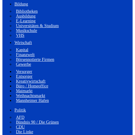
Bildung
Bibliotheken
Ausbildung
E-Learning
Universitäten & Studium
Musikschule
VHS
Wirtschaft
Kapital
Finanzwelt
Börsennotierte Firmen
Gewerbe
Versorger
Entsorger
Kreativwirtschaft
Büro / Homeoffice
Maimarkt
Weihnachtsmarkt
Mannheimer Hafen
Politik
AFD
Bündnis 90 / Die Grünen
CDU
Die Linke