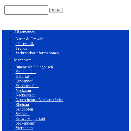
Suchen
nach:
Allgemeines
Natur & Umwelt
IT Technik
Trends
Verbraucherinformationen
Mannheim
Innenstadt / Jungbusch
Feudenheim
Käfertal
Lindenhof
Friedrichsfeld
Neckarau
Neckarstadt
Neuostheim / Neuhermsheim
Rheinau
Sandhofen
Schönau
Schwetzingerstadt
Seckenheim
Viernheim