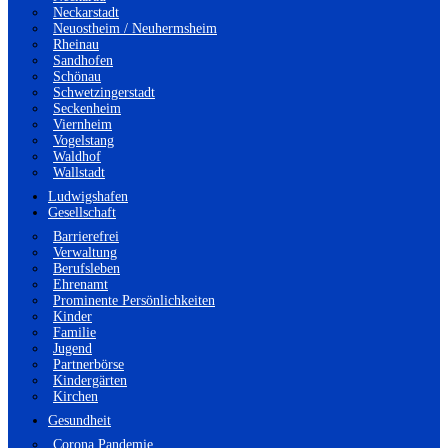
Neckarstadt
Neuostheim / Neuhermsheim
Rheinau
Sandhofen
Schönau
Schwetzingerstadt
Seckenheim
Viernheim
Vogelstang
Waldhof
Wallstadt
Ludwigshafen
Gesellschaft
Barrierefrei
Verwaltung
Berufsleben
Ehrenamt
Prominente Persönlichkeiten
Kinder
Familie
Jugend
Partnerbörse
Kindergärten
Kirchen
Gesundheit
Corona Pandemie