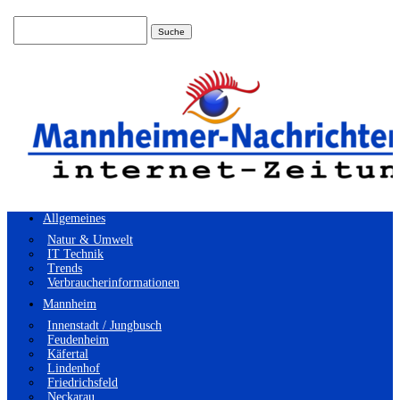
Suchen
nach:
Allgemeines
Natur & Umwelt
IT Technik
Trends
Verbraucherinformationen
Mannheim
Innenstadt / Jungbusch
Feudenheim
Käfertal
Lindenhof
Friedrichsfeld
Neckarau