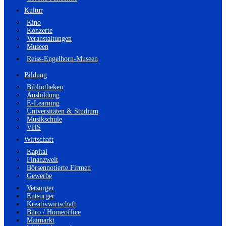
Kultur
Kino
Konzerte
Veranstaltungen
Museen
Reiss-Engelhorn-Museen
Bildung
Bibliotheken
Ausbildung
E-Learning
Universitäten & Studium
Musikschule
VHS
Wirtschaft
Kapital
Finanzwelt
Börsennotierte Firmen
Gewerbe
Versorger
Entsorger
Kreativwirtschaft
Büro / Homeoffice
Maimarkt