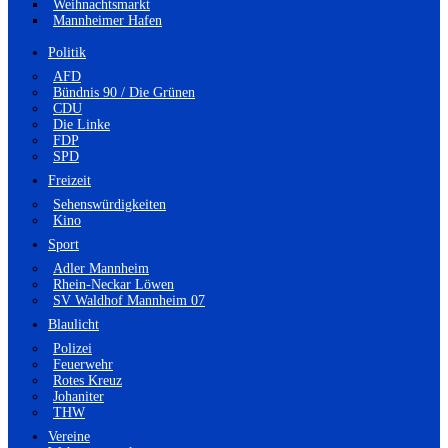
Weihnachtsmarkt
Mannheimer Hafen
Politik
AFD
Bündnis 90 / Die Grünen
CDU
Die Linke
FDP
SPD
Freizeit
Sehenswürdigkeiten
Kino
Sport
Adler Mannheim
Rhein-Neckar Löwen
SV Waldhof Mannheim 07
Blaulicht
Polizei
Feuerwehr
Rotes Kreuz
Johaniter
THW
Vereine