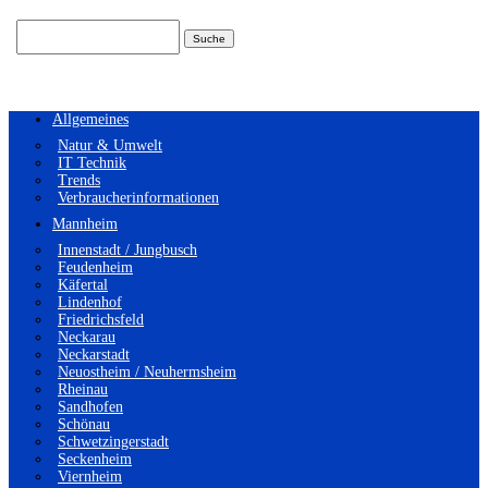
Suchen
nach:
Allgemeines
Natur & Umwelt
IT Technik
Trends
Verbraucherinformationen
Mannheim
Innenstadt / Jungbusch
Feudenheim
Käfertal
Lindenhof
Friedrichsfeld
Neckarau
Neckarstadt
Neuostheim / Neuhermsheim
Rheinau
Sandhofen
Schönau
Schwetzingerstadt
Seckenheim
Viernheim