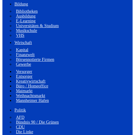
Bildung
Bibliotheken
Ausbildung
E-Learning
Universitäten & Studium
Musikschule
VHS
Wirtschaft
Kapital
Finanzwelt
Börsennotierte Firmen
Gewerbe
Versorger
Entsorger
Kreativwirtschaft
Büro / Homeoffice
Maimarkt
Weihnachtsmarkt
Mannheimer Hafen
Politik
AFD
Bündnis 90 / Die Grünen
CDU
Die Linke