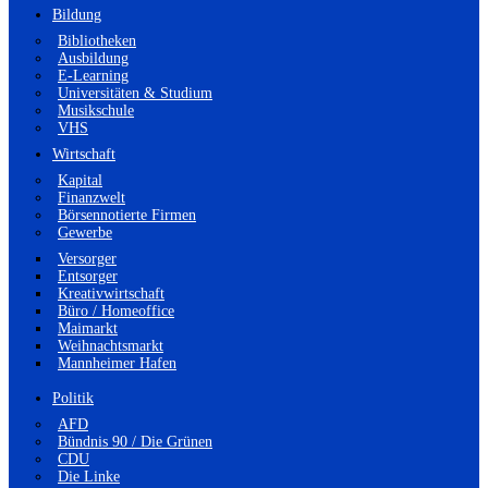
Bildung
Bibliotheken
Ausbildung
E-Learning
Universitäten & Studium
Musikschule
VHS
Wirtschaft
Kapital
Finanzwelt
Börsennotierte Firmen
Gewerbe
Versorger
Entsorger
Kreativwirtschaft
Büro / Homeoffice
Maimarkt
Weihnachtsmarkt
Mannheimer Hafen
Politik
AFD
Bündnis 90 / Die Grünen
CDU
Die Linke