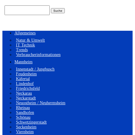
Suchen
nach:
Allgemeines
Natur & Umwelt
IT Technik
Trends
Verbraucherinformationen
Mannheim
Innenstadt / Jungbusch
Feudenheim
Käfertal
Lindenhof
Friedrichsfeld
Neckarau
Neckarstadt
Neuostheim / Neuhermsheim
Rheinau
Sandhofen
Schönau
Schwetzingerstadt
Seckenheim
Viernheim