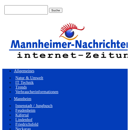
Suchen
nach:
Allgemeines
Natur & Umwelt
IT Technik
Trends
Verbraucherinformationen
Mannheim
Innenstadt / Jungbusch
Feudenheim
Käfertal
Lindenhof
Friedrichsfeld
Neckarau