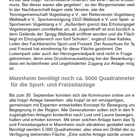
muss. Bei dieser waren alle gegeben“, so der Bürgermeister weite
In der Nachbarschaft liegen viele Vereine, wie die
Tennisgemeinschaft Vogelstang e.V., der Reiterverein Vogelstang-
Wallstadt e.V., Sportvereinigung 1910 Wallstadt e.V. und Spiel- un
Sportverein Vogelstang e.V. „Außerdem grenzt das Erholungsgebi
Vogelstangseen unmittelbar an, ein Jugendtreff ist erst kürzlich au
dem Gelände der Spvgg Wallstadt eröffnet worden und die Fläche
liegt im Einzugsbereich von fünf Schulen“, ergänzt Uwe Kaliske,
Leiter des Fachbereichs Sport und Freizeit. Der Ausschuss für Sp
und Freizeit hat einstimmig für diese Fläche gestimmt. Der
Luisenpark oder auch der Herzogenriedpark sind nicht in Frage
gekommen, denn eine Grundvoraussetzung bei der Bewerbung w
dass ein kostenfreier und ungehinderter Zugang zur Anlage mögli
ist.
Mannheim benötigt noch ca. 5000 Quadratmeter
für die Sport- und Freizeitanlage
Bis zum 30. September konnten sich die Kommunen online um ei
alla hopp!-Anlage bewerben. alla hopp! ist ein einzigartiges,
gemeinsam mit Experten entwickeltes Konzept für Bewegung und
Begegnung in der Region. Alle Generationen sollen sich in den fre
zugänglichen Anlagen kostenfrei nach Lust und Laune bewegen, fi
halten und erholen können. Mit einer solchen Anlage kann das Sp
und Freizeitangebot in Mannheim noch attraktiver gestaltet werde
Benötigt werden 5.000 Quadratmeter, also etwa ein Drittel der zur
Verfügung stehenden Fläche. „Eine solche Anlage würde unsere