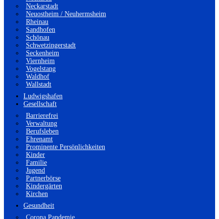
Neckarstadt
Neuostheim / Neuhermsheim
Rheinau
Sandhofen
Schönau
Schwetzingerstadt
Seckenheim
Viernheim
Vogelstang
Waldhof
Wallstadt
Ludwigshafen
Gesellschaft
Barrierefrei
Verwaltung
Berufsleben
Ehrenamt
Prominente Persönlichkeiten
Kinder
Familie
Jugend
Partnerbörse
Kindergärten
Kirchen
Gesundheit
Corona Pandemie