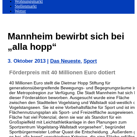
Wohnungsmarkt
Stellenmarkt
Wetter
Mannheim bewirbt sich bei
„alla hopp“
3. Oktober 2013
|
Das Neueste
,
Sport
Förderpreis mit 40 Millionen Euro dotiert
40 Millionen Euro stellt die Dietmar Hopp Stiftung für
generationsübergreifende Bewegungs- und Begegnungsräume in
der Metropolregion zur Verfügung.
Die Stadt Mannheim hat sich b
dieser Förderaktion beworben. Ausgesucht wurde eine Fläche
zwischen den Stadtteilen Vogelstang und Wallstadt süd-westlich d
Vogelstangseen. Sie ist eine Vorbehaltsfläche für Sport und ist im
Flächennutzungsplan als Sport- und Freizeitfläche ausgewiesen. 
Fläche hat viel Potenzial, denn sie war als Standort für ein
Großspielfeld mit Leichtathletikanlage in den Planungen zum
Sportzentrum Vogelstang-Wallstadt vorgesehen“, begründet
Sportbürgermeister Lothar Quast die Entscheidung. „Außerdem gi
es bei ‚alla hopp!‘ verschiedene Kriterien, die eine Fläche erfüllen