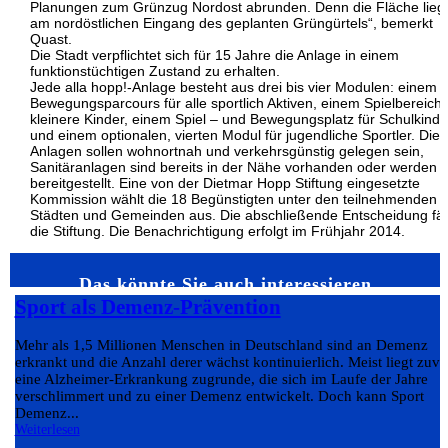
Planungen zum Grünzug Nordost abrunden. Denn die Fläche lieg
am nordöstlichen Eingang des geplanten Grüngürtels“, bemerkt
Quast.
Die Stadt verpflichtet sich für 15 Jahre die Anlage in einem
funktionstüchtigen Zustand zu erhalten.
Jede alla hopp!-Anlage besteht aus drei bis vier Modulen: einem
Bewegungsparcours für alle sportlich Aktiven, einem Spielbereich 
kleinere Kinder, einem Spiel – und Bewegungsplatz für Schulkinde
und einem optionalen, vierten Modul für jugendliche Sportler. Die
Anlagen sollen wohnortnah und verkehrsgünstig gelegen sein,
Sanitäranlagen sind bereits in der Nähe vorhanden oder werden
bereitgestellt. Eine von der Dietmar Hopp Stiftung eingesetzte
Kommission wählt die 18 Begünstigten unter den teilnehmenden
Städten und Gemeinden aus. Die abschließende Entscheidung fäll
die Stiftung. Die Benachrichtigung erfolgt im Frühjahr 2014.
Das könnte Sie auch interessieren…
Sport als Demenz-Prävention
Mehr als 1,5 Millionen Menschen in Deutschland sind an Demenz
erkrankt und die Anzahl derer wächst kontinuierlich. Meist liegt zuvo
eine Alzheimer-Erkrankung zugrunde, die sich im Laufe der Jahre
verschlimmert und zu einer Demenz entwickelt. Doch kann Sport
Demenz...
Weiterlesen