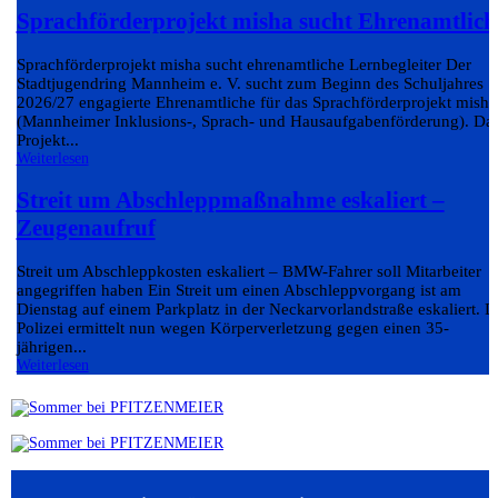
Sprachförderprojekt misha sucht Ehrenamtlich
Sprachförderprojekt misha sucht ehrenamtliche Lernbegleiter Der
Stadtjugendring Mannheim e. V. sucht zum Beginn des Schuljahres
2026/27 engagierte Ehrenamtliche für das Sprachförderprojekt misha
(Mannheimer Inklusions-, Sprach- und Hausaufgabenförderung). Da
Projekt...
Weiterlesen
Streit um Abschleppmaßnahme eskaliert –
Zeugenaufruf
Streit um Abschleppkosten eskaliert – BMW-Fahrer soll Mitarbeiter
angegriffen haben Ein Streit um einen Abschleppvorgang ist am
Dienstag auf einem Parkplatz in der Neckarvorlandstraße eskaliert. D
Polizei ermittelt nun wegen Körperverletzung gegen einen 35-
jährigen...
Weiterlesen