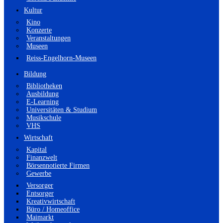
Kultur
Kino
Konzerte
Veranstaltungen
Museen
Reiss-Engelhorn-Museen
Bildung
Bibliotheken
Ausbildung
E-Learning
Universitäten & Studium
Musikschule
VHS
Wirtschaft
Kapital
Finanzwelt
Börsennotierte Firmen
Gewerbe
Versorger
Entsorger
Kreativwirtschaft
Büro / Homeoffice
Maimarkt