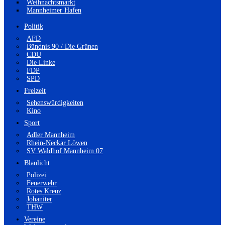
Weihnachtsmarkt
Mannheimer Hafen
Politik
AFD
Bündnis 90 / Die Grünen
CDU
Die Linke
FDP
SPD
Freizeit
Sehenswürdigkeiten
Kino
Sport
Adler Mannheim
Rhein-Neckar Löwen
SV Waldhof Mannheim 07
Blaulicht
Polizei
Feuerwehr
Rotes Kreuz
Johaniter
THW
Vereine