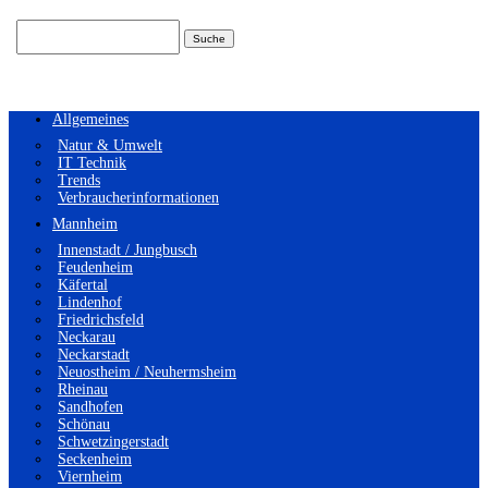
Suchen
nach:
Allgemeines
Natur & Umwelt
IT Technik
Trends
Verbraucherinformationen
Mannheim
Innenstadt / Jungbusch
Feudenheim
Käfertal
Lindenhof
Friedrichsfeld
Neckarau
Neckarstadt
Neuostheim / Neuhermsheim
Rheinau
Sandhofen
Schönau
Schwetzingerstadt
Seckenheim
Viernheim