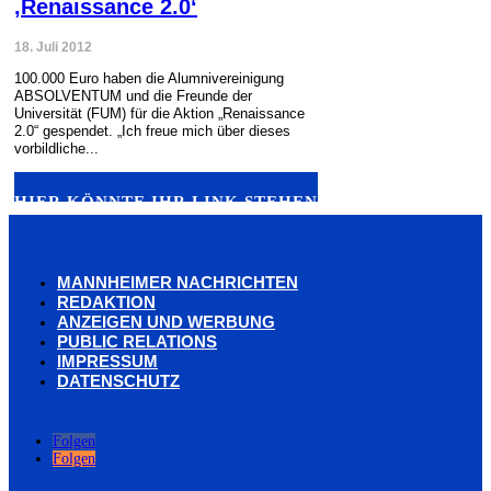
‚Renaissance 2.0‘
18. Juli 2012
100.000 Euro haben die Alumnivereinigung
ABSOLVENTUM und die Freunde der
Universität (FUM) für die Aktion „Renaissance
2.0“ gespendet. „Ich freue mich über dieses
vorbildliche...
HIER KÖNNTE IHR LINK STEHEN
MANNHEIMER NACHRICHTEN
REDAKTION
ANZEIGEN UND WERBUNG
PUBLIC RELATIONS
IMPRESSUM
DATENSCHUTZ
Folgen
Folgen