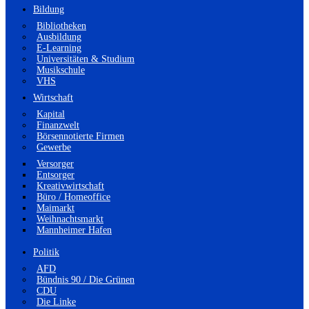
Bildung
Bibliotheken
Ausbildung
E-Learning
Universitäten & Studium
Musikschule
VHS
Wirtschaft
Kapital
Finanzwelt
Börsennotierte Firmen
Gewerbe
Versorger
Entsorger
Kreativwirtschaft
Büro / Homeoffice
Maimarkt
Weihnachtsmarkt
Mannheimer Hafen
Politik
AFD
Bündnis 90 / Die Grünen
CDU
Die Linke