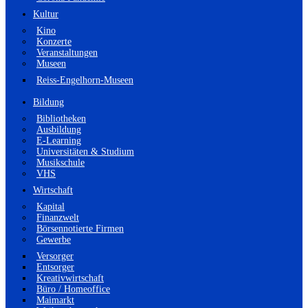
Kultur
Kino
Konzerte
Veranstaltungen
Museen
Reiss-Engelhorn-Museen
Bildung
Bibliotheken
Ausbildung
E-Learning
Universitäten & Studium
Musikschule
VHS
Wirtschaft
Kapital
Finanzwelt
Börsennotierte Firmen
Gewerbe
Versorger
Entsorger
Kreativwirtschaft
Büro / Homeoffice
Maimarkt