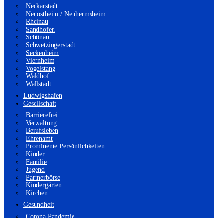
Neckarstadt
Neuostheim / Neuhermsheim
Rheinau
Sandhofen
Schönau
Schwetzingerstadt
Seckenheim
Viernheim
Vogelstang
Waldhof
Wallstadt
Ludwigshafen
Gesellschaft
Barrierefrei
Verwaltung
Berufsleben
Ehrenamt
Prominente Persönlichkeiten
Kinder
Familie
Jugend
Partnerbörse
Kindergärten
Kirchen
Gesundheit
Corona Pandemie