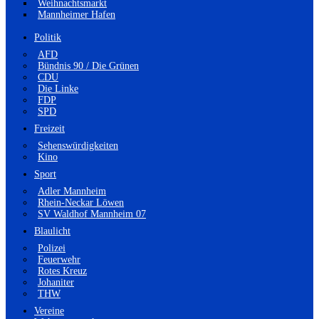
Weihnachtsmarkt
Mannheimer Hafen
Politik
AFD
Bündnis 90 / Die Grünen
CDU
Die Linke
FDP
SPD
Freizeit
Sehenswürdigkeiten
Kino
Sport
Adler Mannheim
Rhein-Neckar Löwen
SV Waldhof Mannheim 07
Blaulicht
Polizei
Feuerwehr
Rotes Kreuz
Johaniter
THW
Vereine