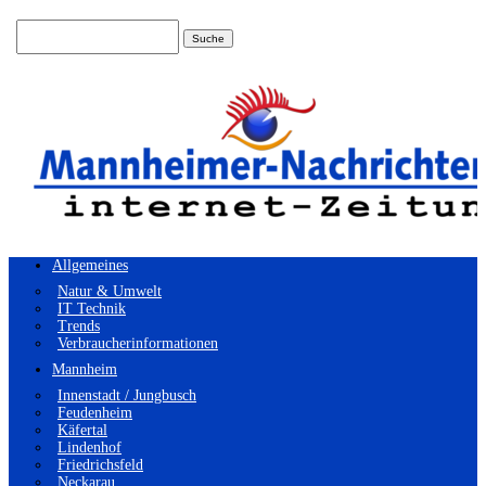
Suchen
nach:
Allgemeines
Natur & Umwelt
IT Technik
Trends
Verbraucherinformationen
Mannheim
Innenstadt / Jungbusch
Feudenheim
Käfertal
Lindenhof
Friedrichsfeld
Neckarau