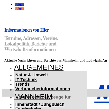
Folgen
Folgen
Informationen von Hier
Termine, Adressen, Vereine,
Lokalpolitik, Berichte und
Wirtschaftsinformationen
Aktuelle Nachrichten und Berichte aus Mannheim und Ludwigshafen
ALLGEMEINES
Natur & Umwelt
IT Technik
Trends
Verbraucherinformationen
< UKRAINE >
MANNHEIM
Kommunale Fahrzeuge für
Czernowitz
Innenstadt / Jungbusch
Nutzfahrzeuge für Czernowitz