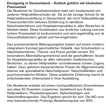
Einzigartig in Deutschland – Ärztlich geführt mit höchstem
Praxisanteil
Die Akademie für Ganzheitsmedizin hebt sich fundamental von
anderen Heilpraktikerschulen ab: Sie ist die einzige Schule für die
Heilpraktikerausbildung in Deutschland, die noch Vollausbildunge
Präsenzunterricht inklusive Einführung in sämtliche
Naturheilverfahren und Hospitationspraktika in allen Bereichen de
Medizin bietet. Diese Kombination aus ärztlicher Leitung und ext
hohem Praxisanteil ist konkurrenzlos und wird regelmäßig von de
Gesundheitsämtern gelobt und hervorgehoben.​
Das praxisorientierte Bildungsangebot basiert auf einem moderne
integrativen Konzept ganzheitlicher Didaktik, das Schulmedizin un
Naturheilverfahren, Theorie und Praxis perfekt vereint. Ein
besonderes Alleinstellungsmerkmal sind die geschaffenen Struktu
für Hospitationspraktika an allen relevanten medizinischen
Bereichen, zu denen Heilpraktiker normalerweise schwer Zugang
hätten. Dazu gehören kassenärztliche Praxen für Allgemeinmedizi
ebenso wie spezialisierte Naturheilpraxen, Naturheilkliniken und
psychosomatische Kliniken. Diese praktische Erfahrung macht de
entscheidenden Unterschied in Ihrer Ausbildung.​
Die Akademie arbeitet mit einem hochqualifizierten Dozententeam
aus etwa 50 Dozenten zusammen, bestehend aus Ärzten,
Heilpraktikern, Physiotherapeuten, Diplombiologen und
Naturheiltherapeuten. Das Ergebnis spricht für sich: Die AfG errei
eine beeindruckende Prüfungs-Bestehensquote von 90%.​