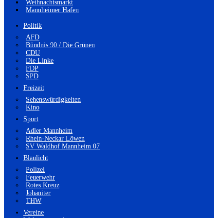
Weihnachtsmarkt
Mannheimer Hafen
Politik
AFD
Bündnis 90 / Die Grünen
CDU
Die Linke
FDP
SPD
Freizeit
Sehenswürdigkeiten
Kino
Sport
Adler Mannheim
Rhein-Neckar Löwen
SV Waldhof Mannheim 07
Blaulicht
Polizei
Feuerwehr
Rotes Kreuz
Johaniter
THW
Vereine