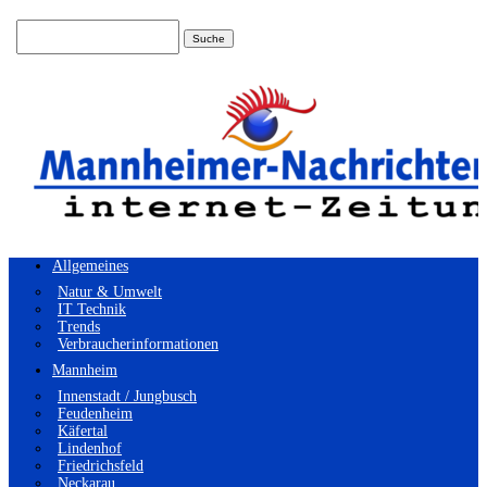
Suchen
nach:
Allgemeines
Natur & Umwelt
IT Technik
Trends
Verbraucherinformationen
Mannheim
Innenstadt / Jungbusch
Feudenheim
Käfertal
Lindenhof
Friedrichsfeld
Neckarau