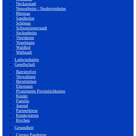
Neckarstadt
Neuostheim / Neuhermsheim
Rheinau
Sandhofen
Schönau
Schwetzingerstadt
Seckenheim
Viernheim
Vogelstang
Waldhof
Wallstadt
Ludwigshafen
Gesellschaft
Barrierefrei
Verwaltung
Berufsleben
Ehrenamt
Prominente Persönlichkeiten
Kinder
Familie
Jugend
Partnerbörse
Kindergärten
Kirchen
Gesundheit
Corona Pandemie