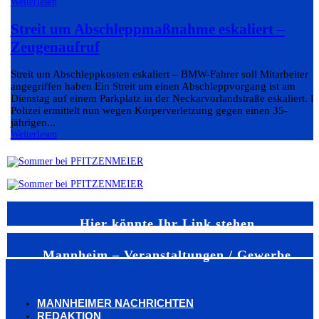
Weiterlesen
Streit um Abschleppmaßnahme eskaliert –
Zeugenaufruf
Streit um Abschleppkosten eskaliert – BMW-Fahrer soll Mitarbeiter
angegriffen haben Ein Streit um einen Abschleppvorgang ist am
Dienstag auf einem Parkplatz in der Neckarvorlandstraße eskaliert. D
Polizei ermittelt nun wegen Körperverletzung gegen einen 35-
jährigen...
Weiterlesen
Hier könnte Ihr Link stehen
Mannheim – Veranstaltungen / Gewerbe
MANNHEIMER NACHRICHTEN
REDAKTION