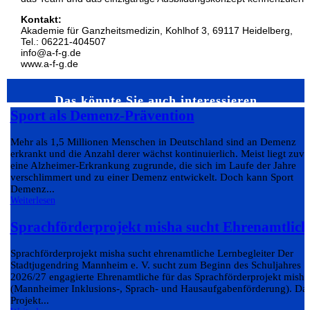
Kontakt:
Akademie für Ganzheitsmedizin, Kohlhof 3, 69117 Heidelberg,
Tel.: 06221-404507
info@a-f-g.de
www.a-f-g.de
Das könnte Sie auch interessieren…
Sport als Demenz-Prävention
Mehr als 1,5 Millionen Menschen in Deutschland sind an Demenz
erkrankt und die Anzahl derer wächst kontinuierlich. Meist liegt zuvo
eine Alzheimer-Erkrankung zugrunde, die sich im Laufe der Jahre
verschlimmert und zu einer Demenz entwickelt. Doch kann Sport
Demenz...
Weiterlesen
Sprachförderprojekt misha sucht Ehrenamtlich
Sprachförderprojekt misha sucht ehrenamtliche Lernbegleiter Der
Stadtjugendring Mannheim e. V. sucht zum Beginn des Schuljahres
2026/27 engagierte Ehrenamtliche für das Sprachförderprojekt misha
(Mannheimer Inklusions-, Sprach- und Hausaufgabenförderung). Da
Projekt...