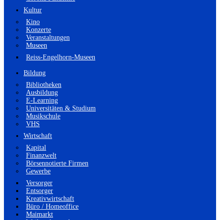
Kultur
Kino
Konzerte
Veranstaltungen
Museen
Reiss-Engelhorn-Museen
Bildung
Bibliotheken
Ausbildung
E-Learning
Universitäten & Studium
Musikschule
VHS
Wirtschaft
Kapital
Finanzwelt
Börsennotierte Firmen
Gewerbe
Versorger
Entsorger
Kreativwirtschaft
Büro / Homeoffice
Maimarkt