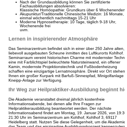
Nach der Grundausbildung können Sie zertifizierte
Fachausbildungen absolvieren:​
Klassische Homöopathie: Grundkurs über 6 Wochenenden
Akupunktur/Traditionelle Chinesische Medizin: 16 Monate,
einmal wöchentlich nachmittags 15-21 Uhr
Moderne Hypnosetherapie: 10 Tage, täglich 9-18 Uhr,
Wochenende frei
uvm.
Lernen in inspirierender Atmosphäre
Das Seminarzentrum befindet sich in einer über 250 Jahre alten,
liebevoll ausgebauten Scheune inmitten des Luftkurorts Kohlhof. 
Seminarraum vereint historischen Charme mit modernster Technik
eine mit Farblichtspiel beleuchtete Natursteinwand, ein offener
Kamin, modernste Projektionstechnik und Fußbodenheizung
schaffen eine einzigartige Lernatmosphäre. Direkt vor Ort stehen
Ihnen ein großer Kurpark mit Barfuß-Sinnespfad, Minigolfanlage 
Kneipp-Anlage zur Verfügung.​
Ihr Weg zur Heilpraktiker-Ausbildung beginnt hie
Die Akademie veranstaltet dreimal jährlich kostenfreie
Informationsabende, bei denen alle Ihre Fragen zur
Heilpraktikerausbildung beantwortet werden. Der nächste
Informationsabend findet am Montag, 19. Januar 2026, von 19:30
21:30 Uhr im Seminarzentrum am Kohlhof, Kohlhof 3, 69117
Heidelberg statt. Nutzen Sie diese Gelegenheit, um die Akademie,
das Team und das einzigartige Ausbildungskonzept kennenzulernen