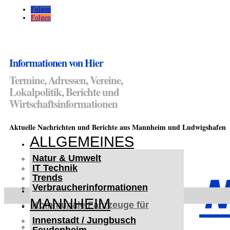
Folgen
Folgen
Informationen von Hier
Termine, Adressen, Vereine,
Lokalpolitik, Berichte und
Wirtschaftsinformationen
Aktuelle Nachrichten und Berichte aus Mannheim und Ludwigshafen
ALLGEMEINES
Natur & Umwelt
IT Technik
Trends
Verbraucherinformationen
< UKRAINE >
MANNHEIM
Kommunale Fahrzeuge für
Czernowitz
Innenstadt / Jungbusch
Nutzfahrzeuge für Czernowitz