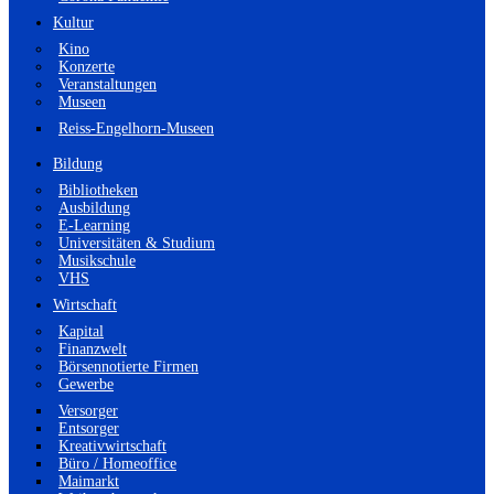
Kultur
Kino
Konzerte
Veranstaltungen
Museen
Reiss-Engelhorn-Museen
Bildung
Bibliotheken
Ausbildung
E-Learning
Universitäten & Studium
Musikschule
VHS
Wirtschaft
Kapital
Finanzwelt
Börsennotierte Firmen
Gewerbe
Versorger
Entsorger
Kreativwirtschaft
Büro / Homeoffice
Maimarkt