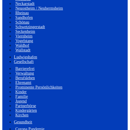
Neckarstadt
Neuostheim / Neuhermsheim
Rheinau
Sandhofen
Schönau
Schwetzingerstadt
Seckenheim
Viernheim
Vogelstang
Waldhof
Wallstadt
Ludwigshafen
Gesellschaft
Barrierefrei
Verwaltung
Berufsleben
Ehrenamt
Prominente Persönlichkeiten
Kinder
Familie
Jugend
Partnerbörse
Kindergärten
Kirchen
Gesundheit
Corona Pandemie