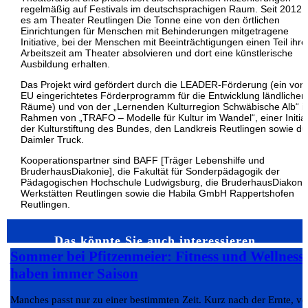
regelmäßig auf Festivals im deutschsprachigen Raum. Seit 2012 g
es am Theater Reutlingen Die Tonne eine von den örtlichen
Einrichtungen für Menschen mit Behinderungen mitgetragene
Initiative, bei der Menschen mit Beeinträchtigungen einen Teil ihre
Arbeitszeit am Theater absolvieren und dort eine künstlerische
Ausbildung erhalten.
Das Projekt wird gefördert durch die LEADER-Förderung (ein von
EU eingerichtetes Förderprogramm für die Entwicklung ländlicher
Räume) und von der „Lernenden Kulturregion Schwäbische Alb“ i
Rahmen von „TRAFO – Modelle für Kultur im Wandel“, einer Initiat
der Kulturstiftung des Bundes, den Landkreis Reutlingen sowie du
Daimler Truck.
Kooperationspartner sind BAFF [Träger Lebenshilfe und
BruderhausDiakonie], die Fakultät für Sonderpädagogik der
Pädagogischen Hochschule Ludwigsburg, die BruderhausDiakoni
Werkstätten Reutlingen sowie die Habila GmbH Rappertshofen
Reutlingen.
Das könnte Sie auch interessieren…
Sommer bei Pfitzenmeier: Fitness und Wellness
haben immer Saison
Manches passt nur zu einer bestimmten Zeit. Kurz nach der Ernte, v