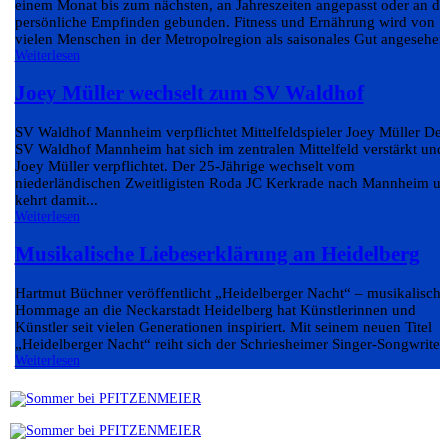
einem Monat bis zum nächsten, an Jahreszeiten angepasst oder an da
persönliche Empfinden gebunden. Fitness und Ernährung wird von
vielen Menschen in der Metropolregion als saisonales Gut angesehen.
Weiterlesen
Joey Müller wechselt zum SV Waldhof
SV Waldhof Mannheim verpflichtet Mittelfeldspieler Joey Müller Der
SV Waldhof Mannheim hat sich im zentralen Mittelfeld verstärkt und
Joey Müller verpflichtet. Der 25-Jährige wechselt vom
niederländischen Zweitligisten Roda JC Kerkrade nach Mannheim u
kehrt damit...
Weiterlesen
Musikalische Liebeserklärung an Heidelberg
Hartmut Büchner veröffentlicht „Heidelberger Nacht“ – musikalische
Hommage an die Neckarstadt Heidelberg hat Künstlerinnen und
Künstler seit vielen Generationen inspiriert. Mit seinem neuen Titel
„Heidelberger Nacht“ reiht sich der Schriesheimer Singer-Songwriter.
Weiterlesen