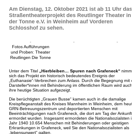
Am Dienstag, 12. Oktober 2021 ist ab 11 Uhr das
Straßentheaterprojekt des Reutlinger Theater in
der Tonne e.V. in Weinheim auf Vorderen
Schlosshof zu sehen.
Fotos Aufführungen
und Proben: Theater
Reutlingen Die Tonne
Unter dem Titel
„Hierbleiben… Spuren nach Grafeneck“
nimmt
sich das Projekt ein historisch bedeutendes Ereignis der
„Euthanasie“-Verbrechen zum Anlass. Durch die Begegnung mit 
Darsteller*innen mit Behinderung im öffentlichen Raum wird auch
ihre heutige Situation aufgezeigt.
Die berüchtigten „Grauen Busse“ kamen auch in die damalige
Kreispflegeanstalt des Kreises Mannheim in Weinheim, dem heut
GRN-Betreuungszentrum und deportierten Menschen mit
Beeinträchtigungen nach Grafeneck, die dort am Tag der Ankunft
ermordet wurden. Insgesamt ermordeten die Nationalsozialsten i
Jahr 1940 10.654 Menschen mit Behinderungen oder geistigen
Erkrankungen in Grafeneck, weil Sie den Nationalsozialisten als
„lebensunwert“ galten.