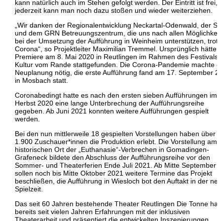
kann natürlich auch im Stehen gefolgt werden. Der Eintritt ist frei,
jederzeit kann man noch dazu stoßen und wieder weiterziehen.
„Wir danken der Regionalentwicklung Neckartal-Odenwald, der St
und dem GRN Betreuungszentrum, die uns nach allen Möglichkei
bei der Umsetzung der Aufführung in Weinheim unterstützen, trot
Corona“, so Projektleiter Maximilian Tremmel. Ursprünglich hätte 
Premiere am 8. Mai 2020 in Reutlingen im Rahmen des Festivals
Kultur vom Rande stattgefunden. Die Corona-Pandemie machte e
Neuplanung nötig, die erste Aufführung fand am 17. September 2
in Mosbach statt.
Coronabedingt hatte es nach den ersten sieben Aufführungen im
Herbst 2020 eine lange Unterbrechung der Aufführungsreihe
gegeben. Ab Juni 2021 konnten weitere Aufführungen gespielt
werden.
Bei den nun mittlerweile 18 gespielten Vorstellungen haben über
1.900 Zuschauer*innen die Produktion erlebt. Die Vorstellung am
historischen Ort der „Euthanasie“-Verbrechen in Gomadingen-
Grafeneck bildete den Abschluss der Aufführungsreihe vor den
Sommer- und Theaterferien Ende Juli 2021. Ab Mitte September
sollen noch bis Mitte Oktober 2021 weitere Termine das Projekt
beschließen, die Aufführung in Wiesloch bot den Auftakt in der ne
Spielzeit.
Das seit 60 Jahren bestehende Theater Reutlingen Die Tonne hat
bereits seit vielen Jahren Erfahrungen mit der inklusiven
Theaterarbeit und präsentiert die entwickelten Inszenierungen