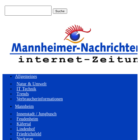
Suchen
nach:
Allgemeines
Natur & Umwelt
IT Technik
Trends
Verbraucherinformationen
Mannheim
Innenstadt / Jungbusch
Feudenheim
Käfertal
Lindenhof
Friedrichsfeld
Neckarau