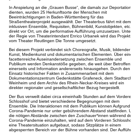
In Anspielung an die „Grauen Busse“, die damals zur Deportation
dienten, wurden 25 Herkunftsorte der Menschen mit
Beeinträchtigungen in Baden-Württemberg für das
Straßentheaterprojekt ausgewählt. Der Theaterbus fährt mit dem
inklusiven Ensemble, Requisiten, Bühnenbild, Kunstobjekten, etc.
direkt vor Ort, um die performative Aufführung umzusetzen. Unter
der Regie von Theaterintendant Enrico Urbanek wird das Projekt
vom Theater Reutlingen Die Tonne umgesetzt.
Bei diesem Projekt verbindet sich Choreografie, Musik, bildender
Kunst, Medienkunst und dokumentarischen Elementen. Über eine
facettenreiche Auseinandersetzung zwischen Ensemble und
Publikum werden Denkanstöße gegeben, die weit über Betroffenh
einerseits und Information andererseits hinausgehen. Durch den
Einsatz historischer Fakten in Zusammenarbeit mit dem
Dokumentationszentrum Gedenkstätte Grafeneck, dem Stadtarch
Weinheim und dem Archiv des Rhein-Neckar-Kreises wird ein
direkter regionaler und gesellschaftlicher Bezug hergestellt.
Der Bus verweilt dabei circa eineinhalb Stunden auf dem Vordere
Schlosshof und bietet verschiedene Begegnungen mit dem
Ensemble. Die Interaktionen mit dem Publikum können Aufgrund 
Corona-Pandemie nur unter gebührendem Abstand stattfinden. 
die nötigen Abstände zwischen den Zuschauer*innen während de
Corona-Pandemie einzuhalten, wird auf dem Vorderen Schlosshof
eine Theatersituation aufgebaut, sodass Sitzplätze in einem
abgesperrten Bereich vor der Bühne vorhanden sind. Der Aufführ