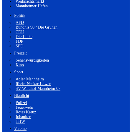
Weihnachtsmarkt
Mannheimer Hafen
Politik
AFD
Bündnis 90 / Die Grünen
CDU
Die Linke
FDP
SPD
Freizeit
Sehenswürdigkeiten
Kino
Sport
Adler Mannheim
Rhein-Neckar Löwen
SV Waldhof Mannheim 07
Blaulicht
Polizei
Feuerwehr
Rotes Kreuz
Johaniter
THW
Vereine