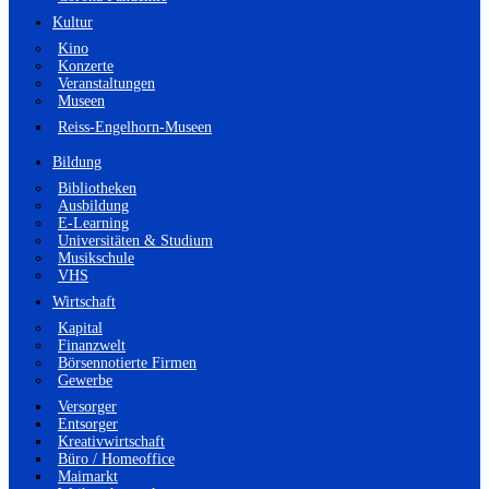
Kultur
Kino
Konzerte
Veranstaltungen
Museen
Reiss-Engelhorn-Museen
Bildung
Bibliotheken
Ausbildung
E-Learning
Universitäten & Studium
Musikschule
VHS
Wirtschaft
Kapital
Finanzwelt
Börsennotierte Firmen
Gewerbe
Versorger
Entsorger
Kreativwirtschaft
Büro / Homeoffice
Maimarkt