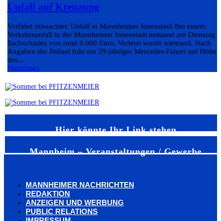
Unfall auf Kreuzung
Vorfahrt missachtet: Unfall in Mannheimer Innenstadt Bei einem
Verkehrsunfall in der Mannheimer Innenstadt entstand am Dienstag e
Sachschaden von rund 9.000 Euro. Verletzt wurde niemand. Nach
Angaben der Polizei fuhr ein 29-jähriger Mercedes-Fahrer auf Höhe
des...
Weiterlesen
Hier könnte Ihr Link stehen
Mannheim – Veranstaltungen / Gewerbe
MANNHEIMER NACHRICHTEN
REDAKTION
ANZEIGEN UND WERBUNG
PUBLIC RELATIONS
IMPRESSUM