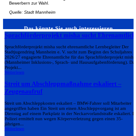
Bewerbern zur Wahl.
Quelle: Stadt Mannheim
Das könnte Sie auch interessieren…
Sprachförderprojekt misha sucht Ehrenamtlich
Sprachförderprojekt misha sucht ehrenamtliche Lernbegleiter Der
Stadtjugendring Mannheim e. V. sucht zum Beginn des Schuljahres
2026/27 engagierte Ehrenamtliche für das Sprachförderprojekt misha
(Mannheimer Inklusions-, Sprach- und Hausaufgabenförderung). Da
Projekt...
Weiterlesen
Streit um Abschleppmaßnahme eskaliert –
Zeugenaufruf
Streit um Abschleppkosten eskaliert – BMW-Fahrer soll Mitarbeiter
angegriffen haben Ein Streit um einen Abschleppvorgang ist am
Dienstag auf einem Parkplatz in der Neckarvorlandstraße eskaliert. D
Polizei ermittelt nun wegen Körperverletzung gegen einen 35-
jährigen...
Weiterlesen