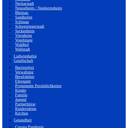
Neckarstadt
Neuostheim / Neuhermsheim
Rheinau
Sandhofen
Schönau
Schwetzingerstadt
Seckenheim
Viernheim
Vogelstang
Waldhof
Wallstadt
Ludwigshafen
Gesellschaft
Barrierefrei
Verwaltung
Berufsleben
Ehrenamt
Prominente Persönlichkeiten
Kinder
Familie
Jugend
Partnerbörse
Kindergärten
Kirchen
Gesundheit
Corona Pandemie