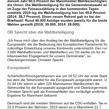
diesem Jahr 60,5 Prozent der Mannheimer Wahlberechtigten 
die Urnen. Die Wahlbeteiligung für die Gemeinderatswahl wir
im Zuge der Feinauszählung in den kommenden Tagen
ermittelt. 2019 lag die Wahlbeteiligung hier bei 49,8 Prozent
(2014: 38,7 Prozent). Einen neuen Rekord gab es bei der
Briefwahl: Rund 48.000 Anträge wurden jeweils für die beide
Wahlen gestellt (2019: 39.000, 2014: 28.000).
OB Specht über die Wahlbeteiligung
„Ich freue mich über den Anstieg bei der Wahlbeteiligung für die
Europawahl, die die Bedeutung des Europäischen Parlaments für 
zukünftige Entwicklung unseres Kontinents unterstreicht. Den run
2.000 Wahlhelferinnen und Wahlhelfern vor Ort danke ich für ihr
lobenswertes Engagement für unsere Demokratie“, so
Oberbürgermeister Christian Specht.
Europawahl
Scharhofen/Kirschgartshausen war um 18.52 Uhr der erste Stadtte
bei dem die Stimmzettel für die Europawahl ausgezählt waren. U
21.44 Uhr waren in allen 220 Mannheimer Wahlbezirken die
Stimmzettel für die Europawahl ausgezählt und Oberbürgermeiste
Christian Specht gab als Kreiswahlleiter das vorläufige amtliche
Ergebnis für Mannheim bekannt.
Demnach sind die meisten Stimmen auf die CDU entfallen. Sie erh
22,5 Prozent der Stimmen, 2019 waren es in Mannheim 21,7