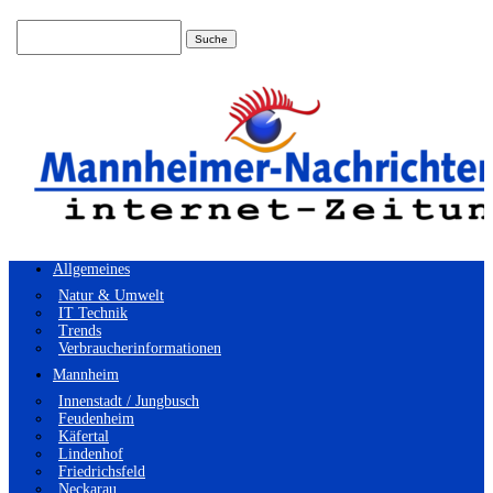
Suchen
nach:
Allgemeines
Natur & Umwelt
IT Technik
Trends
Verbraucherinformationen
Mannheim
Innenstadt / Jungbusch
Feudenheim
Käfertal
Lindenhof
Friedrichsfeld
Neckarau