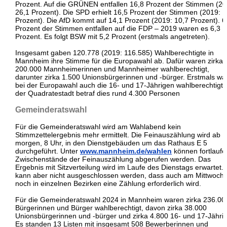
Prozent. Auf die GRÜNEN entfallen 16,8 Prozent der Stimmen (20
26,1 Prozent). Die SPD erhielt 16,5 Prozent der Stimmen (2019: 1
Prozent). Die AfD kommt auf 14,1 Prozent (2019: 10,7 Prozent). 6
Prozent der Stimmen entfallen auf die FDP – 2019 waren es 6,3
Prozent. Es folgt BSW mit 5,2 Prozent (erstmals angetreten).
Insgesamt gaben 120.778 (2019: 116.585) Wahlberechtigte in
Mannheim ihre Stimme für die Europawahl ab. Dafür waren zirka
200.000 Mannheimerinnen und Mannheimer wahlberechtigt,
darunter zirka 1.500 Unionsbürgerinnen und -bürger. Erstmals wa
bei der Europawahl auch die 16- und 17-Jährigen wahlberechtigt, 
der Quadratestadt betraf dies rund 4.300 Personen
Gemeinderatswahl
Für die Gemeinderatswahl wird am Wahlabend kein
Stimmzettelergebnis mehr ermittelt. Die Feinauszählung wird ab
morgen, 8 Uhr, in den Dienstgebäuden um das Rathaus E 5
durchgeführt. Unter
www.mannheim.de/wahlen
können fortlauf
Zwischenstände der Feinauszählung abgerufen werden. Das
Ergebnis mit Sitzverteilung wird im Laufe des Dienstags erwartet.
kann aber nicht ausgeschlossen werden, dass auch am Mittwoch
noch in einzelnen Bezirken eine Zählung erforderlich wird.
Für die Gemeinderatswahl 2024 in Mannheim waren zirka 236.00
Bürgerinnen und Bürger wahlberechtigt, davon zirka 38.000
Unionsbürgerinnen und -bürger und zirka 4.800 16- und 17-Jährig
Es standen 13 Listen mit insgesamt 508 Bewerberinnen und