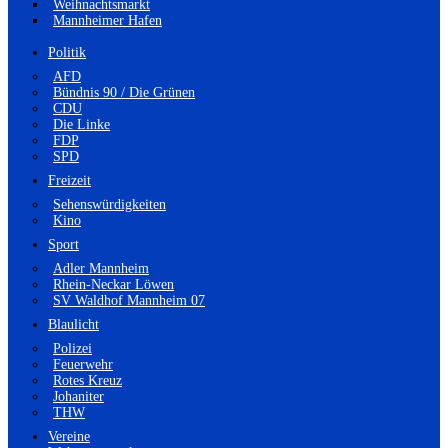
Weihnachtsmarkt
Mannheimer Hafen
Politik
AFD
Bündnis 90 / Die Grünen
CDU
Die Linke
FDP
SPD
Freizeit
Sehenswürdigkeiten
Kino
Sport
Adler Mannheim
Rhein-Neckar Löwen
SV Waldhof Mannheim 07
Blaulicht
Polizei
Feuerwehr
Rotes Kreuz
Johaniter
THW
Vereine